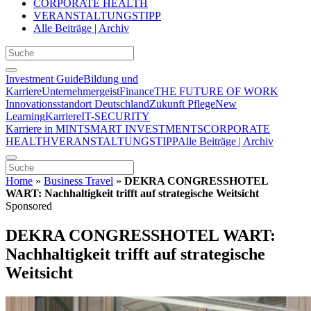
CORPORATE HEALTH
VERANSTALTUNGSTIPP
Alle Beiträge | Archiv
Investment Guide
Bildung und
Karriere
Unternehmergeist
Finance
THE FUTURE OF WORK
Innovationsstandort Deutschland
Zukunft Pflege
New
Learning
Karriere
IT-SECURITY
Karriere in MINT
SMART INVESTMENTS
CORPORATE
HEALTH
VERANSTALTUNGSTIPP
Alle Beiträge | Archiv
Home
»
Business Travel
»
DEKRA CONGRESSHOTEL
WART: Nachhaltigkeit trifft auf strategische Weitsicht
Sponsored
DEKRA CONGRESSHOTEL WART:
Nachhaltigkeit trifft auf strategische
Weitsicht