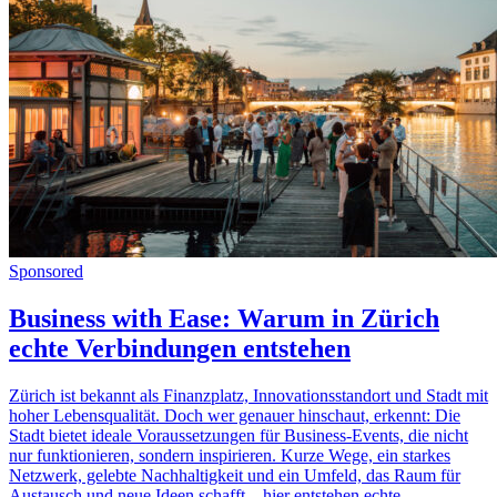
Sponsored
Business with Ease: Warum in Zürich
echte Verbindungen entstehen
Zürich ist bekannt als Finanzplatz, Innovationsstandort und Stadt mit
hoher Lebensqualität. Doch wer genauer hinschaut, erkennt: Die
Stadt bietet ideale Voraussetzungen für Business-Events, die nicht
nur funktionieren, sondern inspirieren. Kurze Wege, ein starkes
Netzwerk, gelebte Nachhaltigkeit und ein Umfeld, das Raum für
Austausch und neue Ideen schafft – hier entstehen echte