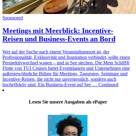
Sponsored
Meetings mit Meerblick: Incentive-
Reisen und Business-Events an Bord
Wer auf der Suche nach einem Veranstaltungsort ist, der
Professionalität, Exklusivität und Inspiration verbindet, sollte einen
Perspektivwechsel wagen – und in See stechen. Die Mein Schiff®
Flotte von TUI Cruises bietet Eventplanern und Unternehmen eine
außergewöhnliche Bühne für Meetings, Tagungen, Seminare und
Incentive-Reisen, die nicht nur unvergesslich, sondern auch
hocheffektiv sind. Ein Business-Event auf See … Continued
Lesen Sie unsere Ausgaben als ePaper