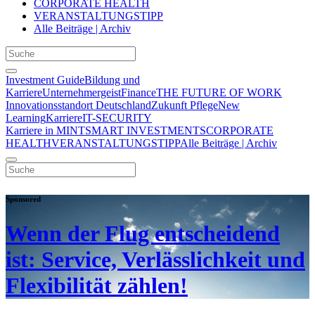
CORPORATE HEALTH
VERANSTALTUNGSTIPP
Alle Beiträge | Archiv
Investment Guide
Bildung und
Karriere
Unternehmergeist
Finance
THE FUTURE OF WORK
Innovationsstandort Deutschland
Zukunft Pflege
New
Learning
Karriere
IT-SECURITY
Karriere in MINT
SMART INVESTMENTS
CORPORATE
HEALTH
VERANSTALTUNGSTIPP
Alle Beiträge | Archiv
Sponsored
Wenn der Flug entscheidend
ist: Service, Verlässlichkeit und
Flexibilität zählen!