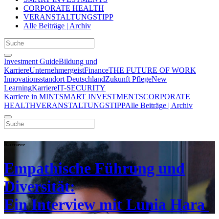
CORPORATE HEALTH
VERANSTALTUNGSTIPP
Alle Beiträge | Archiv
Investment Guide
Bildung und
Karriere
Unternehmergeist
Finance
THE FUTURE OF WORK
Innovationsstandort Deutschland
Zukunft Pflege
New
Learning
Karriere
IT-SECURITY
Karriere in MINT
SMART INVESTMENTS
CORPORATE
HEALTH
VERANSTALTUNGSTIPP
Alle Beiträge | Archiv
Karriere
Empathische Führung und
Diversität:
Ein Interview mit Lunia Hara