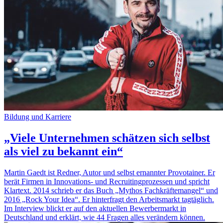
Bildung und Karriere
„Viele Unternehmen schätzen sich selbst
als viel zu bekannt ein“
Martin Gaedt ist Redner, Autor und selbst ernannter Provotainer. Er
berät Firmen in Innovations- und Recruitingprozessen und spricht
Klartext. 2014 schrieb er das Buch „Mythos Fachkräftemangel“ und
2016 „Rock Your Idea“. Er hinterfragt den Arbeitsmarkt tagtäglich.
Im Interview blickt er auf den aktuellen Bewerbermarkt in
Deutschland und erklärt, wie 44 Fragen alles verändern können.