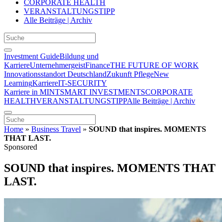
CORPORATE HEALTH
VERANSTALTUNGSTIPP
Alle Beiträge | Archiv
Investment Guide
Bildung und
Karriere
Unternehmergeist
Finance
THE FUTURE OF WORK
Innovationsstandort Deutschland
Zukunft Pflege
New
Learning
Karriere
IT-SECURITY
Karriere in MINT
SMART INVESTMENTS
CORPORATE
HEALTH
VERANSTALTUNGSTIPP
Alle Beiträge | Archiv
Home
»
Business Travel
»
SOUND that inspires. MOMENTS
THAT LAST.
Sponsored
SOUND that inspires. MOMENTS THAT
LAST.