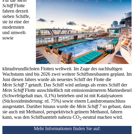
Für die
Mein
Schiff
Flotte
fahren derzeit
sieben Schiffe,
sie ist eine der
modernsten
und umwelt-
sowie
klimafreundlichsten Flotten weltweit. Im Zuge des nachhaltigen
Wachstums sind bis 2026 zwei weitere Schiffsneubauten geplant. Im
Juni diesen Jahres wurde als neuestes Schiff der Flotte die
Mein Schiff 7
getauft. Das Schiff wird anfangs als erstes Schiff der
Mein Schiff
Flotte ausschließlich mit emissionsärmerem Marinediesel
(Schwefelgehalt max. 0,1%) betrieben und ist mit Katalysatoren
(Stickoxidminderung: rd. 75%) sowie einem Landstromanschluss
ausgestattet. Darüber hinaus wurde die
Mein Schiff 7
so gebaut, dass
sie auch mit Methanol, perspektivisch grünem Methanol, fahren
kann, was den Schiffsantrieb nahezu CO
-neutral machen wird.
2
Mehr Informationen finden Sie auf: