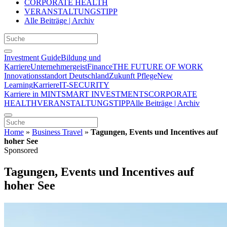
CORPORATE HEALTH
VERANSTALTUNGSTIPP
Alle Beiträge | Archiv
Investment Guide
Bildung und
Karriere
Unternehmergeist
Finance
THE FUTURE OF WORK
Innovationsstandort Deutschland
Zukunft Pflege
New
Learning
Karriere
IT-SECURITY
Karriere in MINT
SMART INVESTMENTS
CORPORATE
HEALTH
VERANSTALTUNGSTIPP
Alle Beiträge | Archiv
Home
»
Business Travel
»
Tagungen, Events und Incentives auf
hoher See
Sponsored
Tagungen, Events und Incentives auf
hoher See