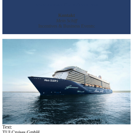
www.meinschiff.com/incentives
Kontakt
Mein Schiff
Incentives & Business Events:
incentives@tuicruises.com
Text:
TUI Cruises GmbH