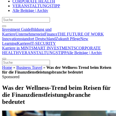
CORPORATE HEALTH
VERANSTALTUNGSTIPP
Alle Beiträge | Archiv
Investment Guide
Bildung und
Karriere
Unternehmergeist
Finance
THE FUTURE OF WORK
Innovationsstandort Deutschland
Zukunft Pflege
New
Learning
Karriere
IT-SECURITY
Karriere in MINT
SMART INVESTMENTS
CORPORATE
HEALTH
VERANSTALTUNGSTIPP
Alle Beiträge | Archiv
Home
»
Business Travel
»
Was der Wellness-Trend beim Reisen
für die Finanzdienstleistungsbranche bedeutet
Sponsored
Was der Wellness-Trend beim Reisen für
die Finanzdienstleistungsbranche
bedeutet