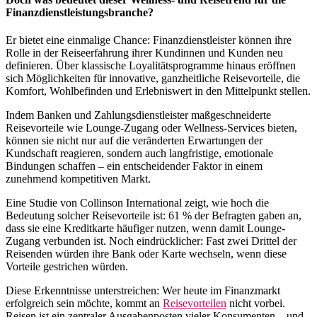
Finanzdienstleistungsbranche?
Er bietet eine einmalige Chance: Finanzdienstleister können ihre
Rolle in der Reiseerfahrung ihrer Kundinnen und Kunden neu
definieren. Über klassische Loyalitätsprogramme hinaus eröffnen
sich Möglichkeiten für innovative, ganzheitliche Reisevorteile, die
Komfort, Wohlbefinden und Erlebniswert in den Mittelpunkt stellen.
Indem Banken und Zahlungsdienstleister maßgeschneiderte
Reisevorteile wie Lounge-Zugang oder Wellness-Services bieten,
können sie nicht nur auf die veränderten Erwartungen der
Kundschaft reagieren, sondern auch langfristige, emotionale
Bindungen schaffen – ein entscheidender Faktor in einem
zunehmend kompetitiven Markt.
Eine Studie von Collinson International zeigt, wie hoch die
Bedeutung solcher Reisevorteile ist: 61 % der Befragten gaben an,
dass sie eine Kreditkarte häufiger nutzen, wenn damit Lounge-
Zugang verbunden ist. Noch eindrücklicher: Fast zwei Drittel der
Reisenden würden ihre Bank oder Karte wechseln, wenn diese
Vorteile gestrichen würden.
Diese Erkenntnisse unterstreichen: Wer heute im Finanzmarkt
erfolgreich sein möchte, kommt an
Reisevorteilen
nicht vorbei.
Reisen ist ein zentraler Ausgabenposten vieler Konsumenten – und