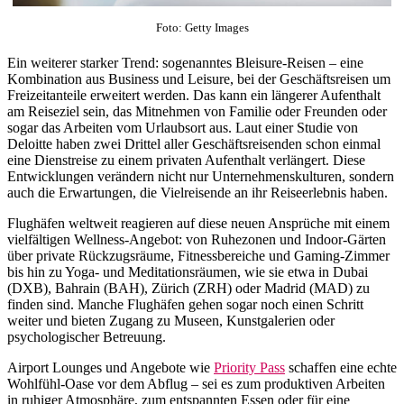
Foto: Getty Images
Ein weiterer starker Trend: sogenanntes Bleisure-Reisen – eine
Kombination aus Business und Leisure, bei der Geschäftsreisen um
Freizeitanteile erweitert werden. Das kann ein längerer Aufenthalt
am Reiseziel sein, das Mitnehmen von Familie oder Freunden oder
sogar das Arbeiten vom Urlaubsort aus. Laut einer Studie von
Deloitte haben zwei Drittel aller Geschäftsreisenden schon einmal
eine Dienstreise zu einem privaten Aufenthalt verlängert. Diese
Entwicklungen verändern nicht nur Unternehmenskulturen, sondern
auch die Erwartungen, die Vielreisende an ihr Reiseerlebnis haben.
Flughäfen weltweit reagieren auf diese neuen Ansprüche mit einem
vielfältigen Wellness-Angebot: von Ruhezonen und Indoor-Gärten
über private Rückzugsräume, Fitnessbereiche und Gaming-Zimmer
bis hin zu Yoga- und Meditationsräumen, wie sie etwa in Dubai
(DXB), Bahrain (BAH), Zürich (ZRH) oder Madrid (MAD) zu
finden sind. Manche Flughäfen gehen sogar noch einen Schritt
weiter und bieten Zugang zu Museen, Kunstgalerien oder
psychologischer Betreuung.
Airport Lounges und Angebote wie
Priority Pass
schaffen eine echte
Wohlfühl-Oase vor dem Abflug – sei es zum produktiven Arbeiten
in ruhiger Atmosphäre, zum entspannten Essen oder für eine