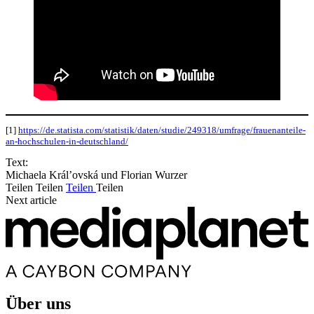
[1]
https://de.statista.com/statistik/daten/studie/249318/umfrage/frauenanteile-
an-hochschulen-in-deutschland/
Text:
Michaela Král’ovská und Florian Wurzer
Teilen
Teilen
Teilen
Teilen
Next article
Über uns