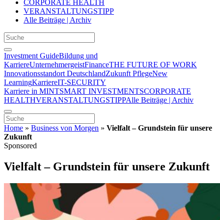
CORPORATE HEALTH
VERANSTALTUNGSTIPP
Alle Beiträge | Archiv
Investment Guide
Bildung und
Karriere
Unternehmergeist
Finance
THE FUTURE OF WORK
Innovationsstandort Deutschland
Zukunft Pflege
New
Learning
Karriere
IT-SECURITY
Karriere in MINT
SMART INVESTMENTS
CORPORATE
HEALTH
VERANSTALTUNGSTIPP
Alle Beiträge | Archiv
Home
»
Business von Morgen
»
Vielfalt – Grundstein für unsere
Zukunft
Sponsored
Vielfalt – Grundstein für unsere Zukunft