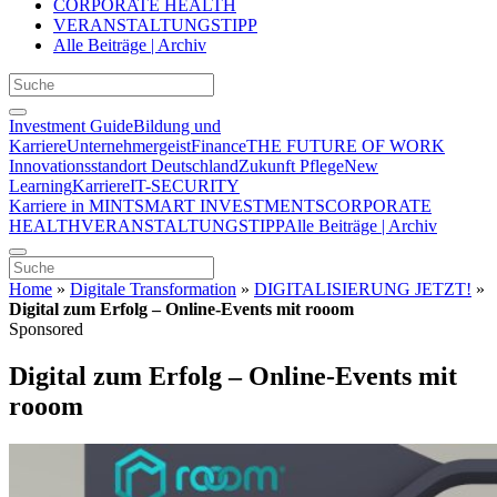
CORPORATE HEALTH
VERANSTALTUNGSTIPP
Alle Beiträge | Archiv
Investment Guide
Bildung und
Karriere
Unternehmergeist
Finance
THE FUTURE OF WORK
Innovationsstandort Deutschland
Zukunft Pflege
New
Learning
Karriere
IT-SECURITY
Karriere in MINT
SMART INVESTMENTS
CORPORATE
HEALTH
VERANSTALTUNGSTIPP
Alle Beiträge | Archiv
Home
»
Digitale Transformation
»
DIGITALISIERUNG JETZT!
»
Digital zum Erfolg – Online-Events mit rooom
Sponsored
Digital zum Erfolg – Online-Events mit
rooom