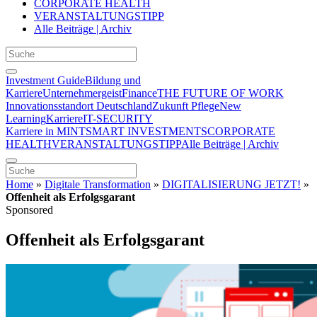
CORPORATE HEALTH
VERANSTALTUNGSTIPP
Alle Beiträge | Archiv
Investment Guide
Bildung und
Karriere
Unternehmergeist
Finance
THE FUTURE OF WORK
Innovationsstandort Deutschland
Zukunft Pflege
New
Learning
Karriere
IT-SECURITY
Karriere in MINT
SMART INVESTMENTS
CORPORATE
HEALTH
VERANSTALTUNGSTIPP
Alle Beiträge | Archiv
Home
»
Digitale Transformation
»
DIGITALISIERUNG JETZT!
»
Offenheit als Erfolgsgarant
Sponsored
Offenheit als Erfolgsgarant