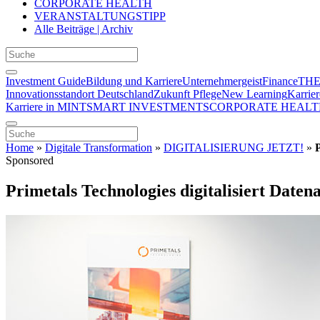
CORPORATE HEALTH
VERANSTALTUNGSTIPP
Alle Beiträge | Archiv
Investment Guide
Bildung und Karriere
Unternehmergeist
Finance
THE
Innovationsstandort Deutschland
Zukunft Pflege
New Learning
Karrier
Karriere in MINT
SMART INVESTMENTS
CORPORATE HEALT
Home
»
Digitale Transformation
»
DIGITALISIERUNG JETZT!
»
Sponsored
Primetals Technologies digitalisiert Date