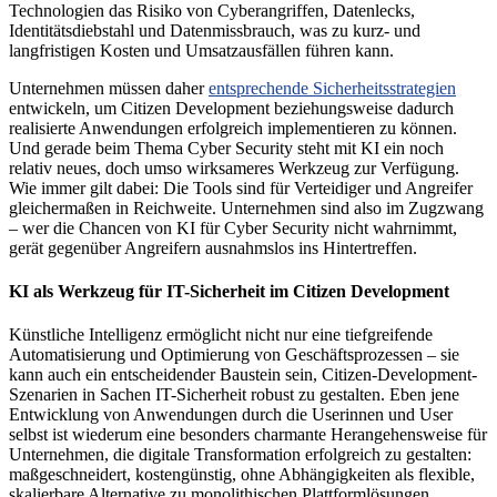
Technologien das Risiko von Cyberangriffen, Datenlecks,
Identitätsdiebstahl und Datenmissbrauch, was zu kurz- und
langfristigen Kosten und Umsatzausfällen führen kann.
Unternehmen müssen daher
entsprechende Sicherheitsstrategien
entwickeln, um Citizen Development beziehungsweise dadurch
realisierte Anwendungen erfolgreich implementieren zu können.
Und gerade beim Thema Cyber Security steht mit KI ein noch
relativ neues, doch umso wirksameres Werkzeug zur Verfügung.
Wie immer gilt dabei: Die Tools sind für Verteidiger und Angreifer
gleichermaßen in Reichweite. Unternehmen sind also im Zugzwang
– wer die Chancen von KI für Cyber Security nicht wahrnimmt,
gerät gegenüber Angreifern ausnahmslos ins Hintertreffen.
KI als Werkzeug für IT-Sicherheit im Citizen Development
Künstliche Intelligenz ermöglicht nicht nur eine tiefgreifende
Automatisierung und Optimierung von Geschäftsprozessen – sie
kann auch ein entscheidender Baustein sein, Citizen-Development-
Szenarien in Sachen IT-Sicherheit robust zu gestalten. Eben jene
Entwicklung von Anwendungen durch die Userinnen und User
selbst ist wiederum eine besonders charmante Herangehensweise für
Unternehmen, die digitale Transformation erfolgreich zu gestalten:
maßgeschneidert, kostengünstig, ohne Abhängigkeiten als flexible,
skalierbare Alternative zu monolithischen Plattformlösungen.