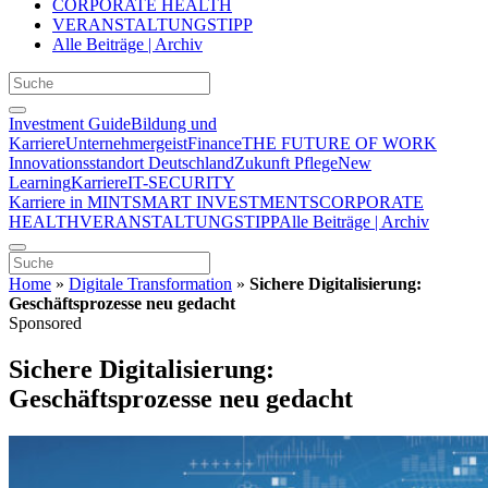
CORPORATE HEALTH
VERANSTALTUNGSTIPP
Alle Beiträge | Archiv
Investment Guide
Bildung und
Karriere
Unternehmergeist
Finance
THE FUTURE OF WORK
Innovationsstandort Deutschland
Zukunft Pflege
New
Learning
Karriere
IT-SECURITY
Karriere in MINT
SMART INVESTMENTS
CORPORATE
HEALTH
VERANSTALTUNGSTIPP
Alle Beiträge | Archiv
Home
»
Digitale Transformation
»
Sichere Digitalisierung:
Geschäftsprozesse neu gedacht
Sponsored
Sichere Digitalisierung:
Geschäftsprozesse neu gedacht