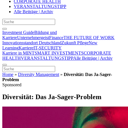
CORPORATE HEALTH
VERANSTALTUNGSTIPP
Alle Beiträge | Archiv
Investment Guide
Bildung und
Karriere
Unternehmergeist
Finance
THE FUTURE OF WORK
Innovationsstandort Deutschland
Zukunft Pflege
New
Learning
Karriere
IT-SECURITY
Karriere in MINT
SMART INVESTMENTS
CORPORATE
HEALTH
VERANSTALTUNGSTIPP
Alle Beiträge | Archiv
Home
»
Diversity Management
»
Diversität: Das Ja-Sager-
Problem
Sponsored
Diversität: Das Ja-Sager-Problem