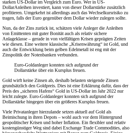
starken US-Dollar im Vergleich zum Euro. Wer in US-
DollarAnleihen investiert, kann von dieser Dollarstärke zusätzlich
profitieren. Umgekehrt ist allerdings auch das Wechselkursrisiko zu
tragen, falls der Euro gegenüber dem Dollar wieder zulegen sollte.
Nun, da der Zins zurück ist, schätzen viele Anleger die Anleihen
von Emittenten mit guter Bonität auch als relativ sichere
Anlageklasse – gerade in von vielfältigen Krisen geprägten Zeiten
wie diesen. Eine weitere klassische „Krisenwährung“ ist Gold, und
auch die Entwicklung beim gelben Edelmetall ist eng mit der
Zinspolitik der Notenbanken verbunden.
Euro-Goldanleger konnten sich aufgrund der
Dollarstärke über ein Kursplus freuen.
Gold wirft keine Zinsen ab, deshalb belasten steigende Zinsen
grundsätzlich den Goldpreis. Dies ist eine Erklärung dafür, dass der
Preis des „sicheren Hafens“ Gold in US-Dollar im Jahr 2022 nur
leicht zulegte. Euro-Goldanleger konnten sich aufgrund der
Dollarstärke hingegen über ein größeres Kursplus freuen.
Viele Privatanleger hierzulande setzen aktuell auf Gold als
Beimischung in ihren Depots – wohl auch vor dem Hintergrund
geopolitischer Krisen und hoher Inflation. Ein flexibler und relativ
kostengünstiger Weg sind dabei Exchange Trade Commodities, also