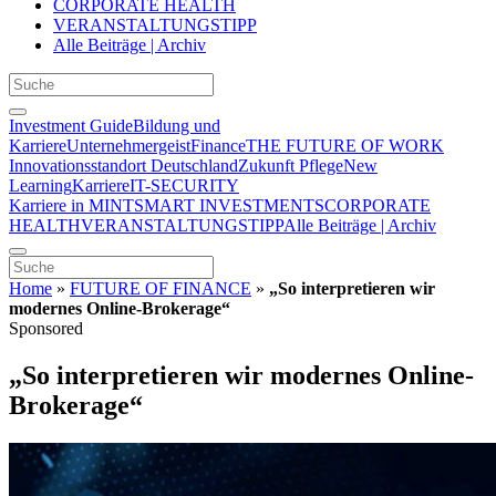
CORPORATE HEALTH
VERANSTALTUNGSTIPP
Alle Beiträge | Archiv
Investment Guide
Bildung und
Karriere
Unternehmergeist
Finance
THE FUTURE OF WORK
Innovationsstandort Deutschland
Zukunft Pflege
New
Learning
Karriere
IT-SECURITY
Karriere in MINT
SMART INVESTMENTS
CORPORATE
HEALTH
VERANSTALTUNGSTIPP
Alle Beiträge | Archiv
Home
»
FUTURE OF FINANCE
»
„So interpretieren wir
modernes Online-Brokerage“
Sponsored
„So interpretieren wir modernes Online-
Brokerage“