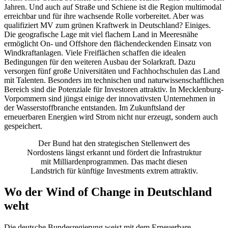
Jahren. Und auch auf Straße und Schiene ist die Region multimodal
erreichbar und für ihre wachsende Rolle vorbereitet. Aber was
qualifiziert MV zum grünen Kraftwerk in Deutschland? Einiges.
Die geografische Lage mit viel flachem Land in Meeresnähe
ermöglicht On- und Offshore den flächendeckenden Einsatz von
Windkraftanlagen. Viele Freiflächen schaffen die idealen
Bedingungen für den weiteren Ausbau der Solarkraft. Dazu
versorgen fünf große Universitäten und Fachhochschulen das Land
mit Talenten. Besonders im technischen und naturwissenschaftlichen
Bereich sind die Potenziale für Investoren attraktiv. In Mecklenburg-
Vorpommern sind jüngst einige der innovativsten Unternehmen in
der Wasserstoffbranche entstanden. Im Zukunftsland der
erneuerbaren Energien wird Strom nicht nur erzeugt, sondern auch
gespeichert.
Der Bund hat den strategischen Stellenwert des
Nordostens längst erkannt und fördert die Infrastruktur
mit Milliardenprogrammen. Das macht diesen
Landstrich für künftige Investments extrem attraktiv.
Wo der Wind of Change in Deutschland
weht
Die deutsche Bundesregierung weist mit dem Erneuerbare-