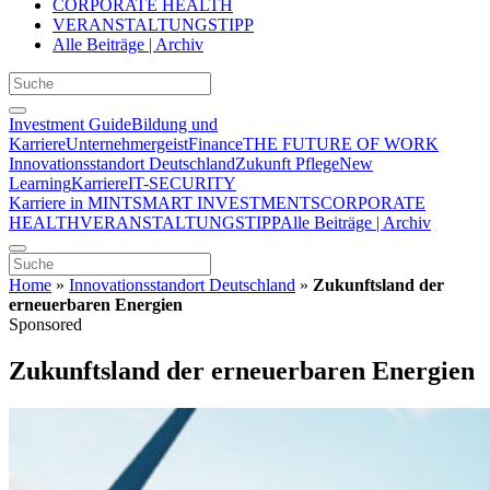
CORPORATE HEALTH
VERANSTALTUNGSTIPP
Alle Beiträge | Archiv
Investment Guide
Bildung und
Karriere
Unternehmergeist
Finance
THE FUTURE OF WORK
Innovationsstandort Deutschland
Zukunft Pflege
New
Learning
Karriere
IT-SECURITY
Karriere in MINT
SMART INVESTMENTS
CORPORATE
HEALTH
VERANSTALTUNGSTIPP
Alle Beiträge | Archiv
Home
»
Innovationsstandort Deutschland
»
Zukunftsland der
erneuerbaren Energien
Sponsored
Zukunftsland der erneuerbaren Energien