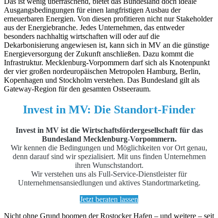
Das ist wenig überraschend, bietet das Bundesland doch ideale
Ausgangsbedingungen für einen langfristigen Ausbau der
erneuerbaren Energien. Von diesen profitieren nicht nur Stakeholder
aus der Energiebranche. Jedes Unternehmen, das entweder
besonders nachhaltig wirtschaften will oder auf die
Dekarbonisierung angewiesen ist, kann sich in MV an die günstige
Energieversorgung der Zukunft anschließen. Dazu kommt die
Infrastruktur. Mecklenburg-Vorpommern darf sich als Knotenpunkt
der vier großen nordeuropäischen Metropolen Hamburg, Berlin,
Kopenhagen und Stockholm verstehen. Das Bundesland gilt als
Gateway-Region für den gesamten Ostseeraum.
Invest in MV: Die Standort-Finder
Invest in MV ist die Wirtschaftsfördergesell­schaft für das
Bundesland Mecklenburg
‑
Vorpom­mern.
Wir kennen die Bedingungen und Möglichkeiten vor Ort genau,
denn darauf sind wir spezialisiert. Mit uns finden Unter­nehmen
ihren Wunschstandort.
Wir verstehen uns als Full-Service-Dienstleister für
Unternehmensansiedlungen und aktives Standortmarketing.
Jetzt beraten lassen
Nicht ohne Grund boomen der Rostocker Hafen – und weitere – seit