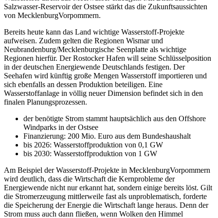
Salzwasser-Reservoir der Ostsee stärkt das die Zukunftsaussichten
von MecklenburgVorpommern.
Bereits heute kann das Land wichtige Wasserstoff-Projekte
aufweisen. Zudem gelten die Regionen Wismar und
Neubrandenburg/Mecklenburgische Seenplatte als wichtige
Regionen hierfür. Der Rostocker Hafen will seine Schlüsselposition
in der deutschen Energiewende Deutschlands festigen. Der
Seehafen wird künftig große Mengen Wasserstoff importieren und
sich ebenfalls an dessen Produktion beteiligen. Eine
Wasserstoffanlage in völlig neuer Dimension befindet sich in den
finalen Planungsprozessen.
der benötigte Strom stammt hauptsächlich aus den Offshore
Windparks in der Ostsee
Finanzierung: 200 Mio. Euro aus dem Bundeshaushalt
bis 2026: Wasserstoffproduktion von 0,1 GW
bis 2030: Wasserstoffproduktion von 1 GW
Am Beispiel der Wasserstoff-Projekte in MecklenburgVorpommern
wird deutlich, dass die Wirtschaft die Kernprobleme der
Energiewende nicht nur erkannt hat, sondern einige bereits löst. Gilt
die Stromerzeugung mittlerweile fast als unproblematisch, forderte
die Speicherung der Energie die Wirtschaft lange heraus. Denn der
Strom muss auch dann fließen, wenn Wolken den Himmel