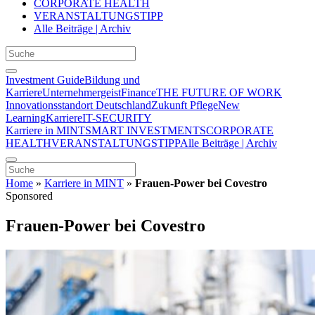
CORPORATE HEALTH
VERANSTALTUNGSTIPP
Alle Beiträge | Archiv
Investment Guide
Bildung und
Karriere
Unternehmergeist
Finance
THE FUTURE OF WORK
Innovationsstandort Deutschland
Zukunft Pflege
New
Learning
Karriere
IT-SECURITY
Karriere in MINT
SMART INVESTMENTS
CORPORATE
HEALTH
VERANSTALTUNGSTIPP
Alle Beiträge | Archiv
Home
»
Karriere in MINT
»
Frauen-Power bei Covestro
Sponsored
Frauen-Power bei Covestro