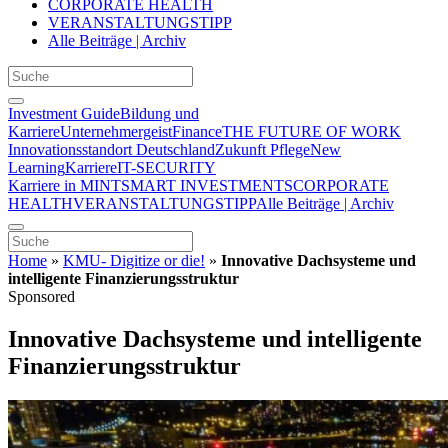
CORPORATE HEALTH
VERANSTALTUNGSTIPP
Alle Beiträge | Archiv
Investment Guide
Bildung und
Karriere
Unternehmergeist
Finance
THE FUTURE OF WORK
Innovationsstandort Deutschland
Zukunft Pflege
New
Learning
Karriere
IT-SECURITY
Karriere in MINT
SMART INVESTMENTS
CORPORATE
HEALTH
VERANSTALTUNGSTIPP
Alle Beiträge | Archiv
Home
»
KMU- Digitize or die!
»
Innovative Dachsysteme und
intelligente Finanzierungsstruktur
Sponsored
Innovative Dachsysteme und intelligente
Finanzierungsstruktur