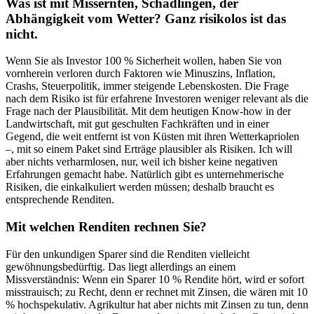
Was ist mit Missernten, Schädlingen, der
Abhängigkeit vom Wetter? Ganz risikolos ist das
nicht.
Wenn Sie als Investor 100 % Sicherheit wollen, haben Sie von
vornherein verloren durch Faktoren wie Minuszins, Inflation,
Crashs, Steuerpolitik, immer steigende Lebenskosten. Die Frage
nach dem Risiko ist für erfahrene Investoren weniger relevant als die
Frage nach der Plausibilität. Mit dem heutigen Know-how in der
Landwirtschaft, mit gut geschulten Fachkräften und in einer
Gegend, die weit entfernt ist von Küsten mit ihren Wetterkapriolen
–, mit so einem Paket sind Erträge plausibler als Risiken. Ich will
aber nichts verharmlosen, nur, weil ich bisher keine negativen
Erfahrungen gemacht habe. Natürlich gibt es unternehmerische
Risiken, die einkalkuliert werden müssen; deshalb braucht es
entsprechende Renditen.
Mit welchen Renditen rechnen Sie?
Für den unkundigen Sparer sind die Renditen vielleicht
gewöhnungsbedürftig. Das liegt allerdings an einem
Missverständnis: Wenn ein Sparer 10 % Rendite hört, wird er sofort
misstrauisch; zu Recht, denn er rechnet mit Zinsen, die wären mit 10
% hochspekulativ. Agrikultur hat aber nichts mit Zinsen zu tun, denn