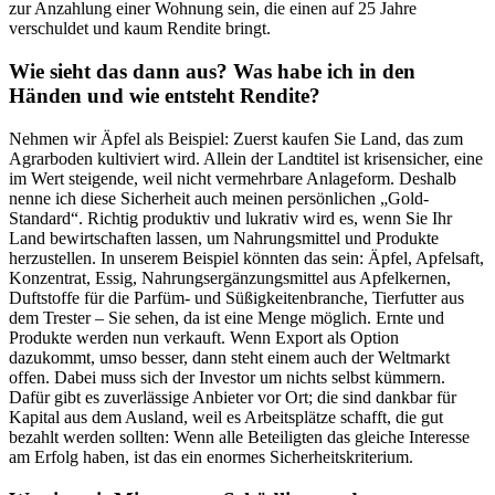
zur Anzahlung einer Wohnung sein, die einen auf 25 Jahre
verschuldet und kaum Rendite bringt.
Wie sieht das dann aus? Was habe ich in den
Händen und wie entsteht Rendite?
Nehmen wir Äpfel als Beispiel: Zuerst kaufen Sie Land, das zum
Agrarboden kultiviert wird. Allein der Landtitel ist krisensicher, eine
im Wert steigende, weil nicht vermehrbare Anlageform. Deshalb
nenne ich diese Sicherheit auch meinen persönlichen „Gold-
Standard“. Richtig produktiv und lukrativ wird es, wenn Sie Ihr
Land bewirtschaften lassen, um Nahrungsmittel und Produkte
herzustellen. In unserem Beispiel könnten das sein: Äpfel, Apfelsaft,
Konzentrat, Essig, Nahrungsergänzungsmittel aus Apfelkernen,
Duftstoffe für die Parfüm- und Süßigkeitenbranche, Tierfutter aus
dem Trester – Sie sehen, da ist eine Menge möglich. Ernte und
Produkte werden nun verkauft. Wenn Export als Option
dazukommt, umso besser, dann steht einem auch der Weltmarkt
offen. Dabei muss sich der Investor um nichts selbst kümmern.
Dafür gibt es zuverlässige Anbieter vor Ort; die sind dankbar für
Kapital aus dem Ausland, weil es Arbeitsplätze schafft, die gut
bezahlt werden sollten: Wenn alle Beteiligten das gleiche Interesse
am Erfolg haben, ist das ein enormes Sicherheitskriterium.