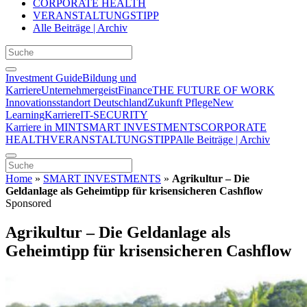
CORPORATE HEALTH
VERANSTALTUNGSTIPP
Alle Beiträge | Archiv
Investment Guide
Bildung und
Karriere
Unternehmergeist
Finance
THE FUTURE OF WORK
Innovationsstandort Deutschland
Zukunft Pflege
New
Learning
Karriere
IT-SECURITY
Karriere in MINT
SMART INVESTMENTS
CORPORATE
HEALTH
VERANSTALTUNGSTIPP
Alle Beiträge | Archiv
Home
»
SMART INVESTMENTS
»
Agrikultur – Die
Geldanlage als Geheimtipp für krisensicheren Cashflow
Sponsored
Agrikultur – Die Geldanlage als
Geheimtipp für krisensicheren Cashflow