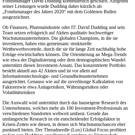
Fondsmanager David Dudding kontinuierlich geschafft. Aufgrund
seiner Leistungen wurde Dudding daher kürzlich als
„Fondsmanager des Jahres 2020“ mit dem Goldenen Bullen
ausgezeichnet.
Ob Finanzen, Pharmaindustrie oder IT: David Dudding und sein
Team setzen erfolgreich auf Aktien qualitativ hochwertiger
Wachstumsunternehmen. Die globalen Champions, in die sie
investieren, haben eins gemeinsam: strukturelle
Wettbewerbsvorteile, durch die sie für lange Zeit nachhaltig hohe
Erträge erwirtschaften können. Die Orientierung an Mega-Trends
wie etwa der Digitalisierung oder dem demographischen Wandel
unterstützt diesen Investment-Ansatz. Das konzentrierte Portfolio
besteht aktuell aus 42 Aktien und ist vor allem auf
Informationstechnologie- und Gesundheitsunternehmen
ausgerichtet. Genauso wie auf die zuverlässige Kalkulation von
Faktorenwie etwa Anlagerisiken, Währungsrisiken oder
Volatilitätsrisiken
Die Auswahl wird unterstützt durch das hauseigene Research des
Unternehmens, welches mehr als 100 Investment-Professionals an
verschiedenen Standorten weltweit umfasst. Gerade das
umfangreiche Research ist ein entscheidender Erfolgsfaktor in
Krisen-Zeiten wie diesen, in denen sich Wachstumschancen eher
punktuell bieten. Der Threadneedle (Lux) Global Focus profitiert