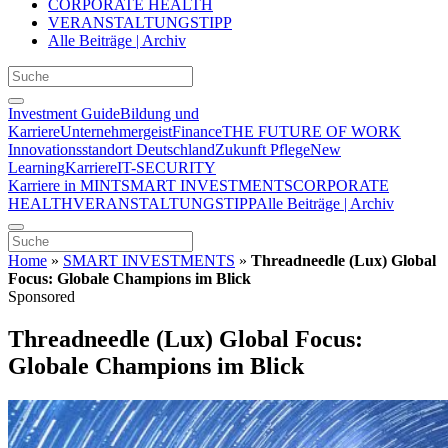
CORPORATE HEALTH
VERANSTALTUNGSTIPP
Alle Beiträge | Archiv
Investment Guide
Bildung und
Karriere
Unternehmergeist
Finance
THE FUTURE OF WORK
Innovationsstandort Deutschland
Zukunft Pflege
New
Learning
Karriere
IT-SECURITY
Karriere in MINT
SMART INVESTMENTS
CORPORATE
HEALTH
VERANSTALTUNGSTIPP
Alle Beiträge | Archiv
Home
»
SMART INVESTMENTS
»
Threadneedle (Lux) Global
Focus: Globale Champions im Blick
Sponsored
Threadneedle (Lux) Global Focus:
Globale Champions im Blick