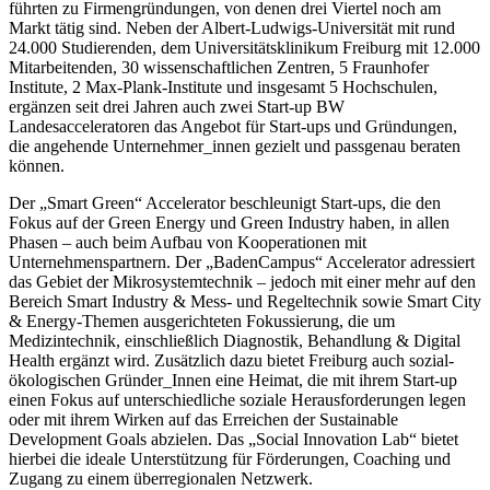
führten zu Firmengründungen, von denen drei Viertel noch am
Markt tätig sind. Neben der Albert-Ludwigs-Universität mit rund
24.000 Studierenden, dem Universitätsklinikum Freiburg mit 12.000
Mitarbeitenden, 30 wissenschaftlichen Zentren, 5 Fraunhofer
Institute, 2 Max-Plank-Institute und insgesamt 5 Hochschulen,
ergänzen seit drei Jahren auch zwei Start-up BW
Landesacceleratoren das Angebot für Start-ups und Gründungen,
die angehende Unternehmer_innen gezielt und passgenau beraten
können.
Der „Smart Green“ Accelerator beschleunigt Start-ups, die den
Fokus auf der Green Energy und Green Industry haben, in allen
Phasen – auch beim Aufbau von Kooperationen mit
Unternehmenspartnern. Der „BadenCampus“ Accelerator adressiert
das Gebiet der Mikrosystemtechnik – jedoch mit einer mehr auf den
Bereich Smart Industry & Mess- und Regeltechnik sowie Smart City
& Energy-Themen ausgerichteten Fokussierung, die um
Medizintechnik, einschließlich Diagnostik, Behandlung & Digital
Health ergänzt wird. Zusätzlich dazu bietet Freiburg auch sozial-
ökologischen Gründer_Innen eine Heimat, die mit ihrem Start-up
einen Fokus auf unterschiedliche soziale Herausforderungen legen
oder mit ihrem Wirken auf das Erreichen der Sustainable
Development Goals abzielen. Das „Social Innovation Lab“ bietet
hierbei die ideale Unterstützung für Förderungen, Coaching und
Zugang zu einem überregionalen Netzwerk.