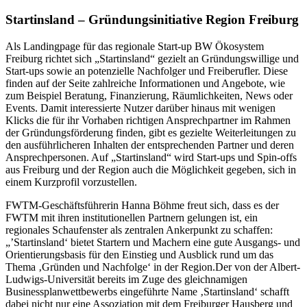
Startinsland – Gründungsinitiative Region Freiburg
Als Landingpage für das regionale Start-up BW Ökosystem
Freiburg richtet sich „Startinsland“ gezielt an Gründungswillige und
Start-ups sowie an potenzielle Nachfolger und Freiberufler. Diese
finden auf der Seite zahlreiche Informationen und Angebote, wie
zum Beispiel Beratung, Finanzierung, Räumlichkeiten, News oder
Events. Damit interessierte Nutzer darüber hinaus mit wenigen
Klicks die für ihr Vorhaben richtigen Ansprechpartner im Rahmen
der Gründungsförderung finden, gibt es gezielte Weiterleitungen zu
den ausführlicheren Inhalten der entsprechenden Partner und deren
Ansprechpersonen. Auf „Startinsland“ wird Start-ups und Spin-offs
aus Freiburg und der Region auch die Möglichkeit gegeben, sich in
einem Kurzprofil vorzustellen.
FWTM-Geschäftsführerin Hanna Böhme freut sich, dass es der
FWTM mit ihren institutionellen Partnern gelungen ist, ein
regionales Schaufenster als zentralen Ankerpunkt zu schaffen:
„’Startinsland‘ bietet Startern und Machern eine gute Ausgangs- und
Orientierungsbasis für den Einstieg und Ausblick rund um das
Thema ‚Gründen und Nachfolge‘ in der Region.Der von der Albert-
Ludwigs-Universität bereits im Zuge des gleichnamigen
Businessplanwettbewerbs eingeführte Name ‚Startinsland‘ schafft
dabei nicht nur eine Assoziation mit dem Freiburger Hausberg und