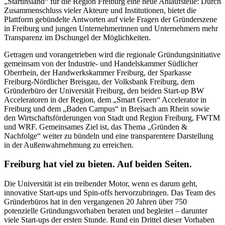
„Startinsland“ für die Region Freiburg eine neue Anlaufstelle: Durch
Zusammenschluss vieler Akteure und Institutionen, bietet die
Plattform gebündelte Antworten auf viele Fragen der Gründerszene
in Freiburg und jungen Unternehmerinnen und Unternehmern mehr
Transparenz im Dschungel der Möglichkeiten.
Getragen und vorangetrieben wird die regionale Gründungsinitiative
gemeinsam von der Industrie- und Handelskammer Südlicher
Oberrhein, der Handwerkskammer Freiburg, der Sparkasse
Freiburg-Nördlicher Breisgau, der Volksbank Freiburg, dem
Gründerbüro der Universität Freiburg, den beiden Start-up BW
Acceleratoren in der Region, dem „Smart Green“ Accelerator in
Freiburg und dem „Baden Campus“ in Breisach am Rhein sowie
den Wirtschaftsförderungen von Stadt und Region Freiburg, FWTM
und WRF. Gemeinsames Ziel ist, das Thema „Gründen &
Nachfolge“ weiter zu bündeln und eine transparentere Darstellung
in der Außenwahrnehmung zu erreichen.
Freiburg hat viel zu bieten. Auf beiden Seiten.
Die Universität ist ein treibender Motor, wenn es darum geht,
innovative Start-ups und Spin-offs hervorzubringen. Das Team des
Gründerbüros hat in den vergangenen 20 Jahren über 750
potenzielle Gründungsvorhaben beraten und begleitet – darunter
viele Start-ups der ersten Stunde. Rund ein Drittel dieser Vorhaben