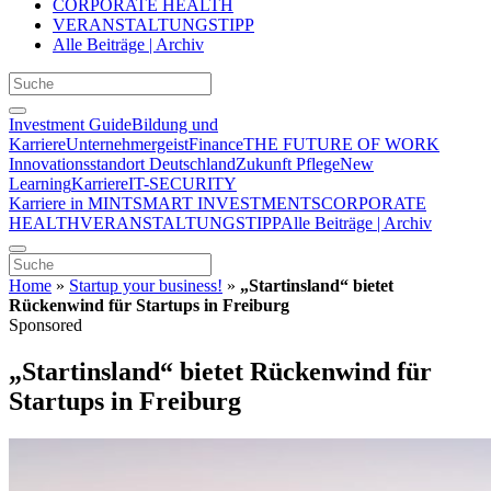
CORPORATE HEALTH
VERANSTALTUNGSTIPP
Alle Beiträge | Archiv
Investment Guide
Bildung und
Karriere
Unternehmergeist
Finance
THE FUTURE OF WORK
Innovationsstandort Deutschland
Zukunft Pflege
New
Learning
Karriere
IT-SECURITY
Karriere in MINT
SMART INVESTMENTS
CORPORATE
HEALTH
VERANSTALTUNGSTIPP
Alle Beiträge | Archiv
Home
»
Startup your business!
»
„Startinsland“ bietet
Rückenwind für Startups in Freiburg
Sponsored
„Startinsland“ bietet Rückenwind für
Startups in Freiburg