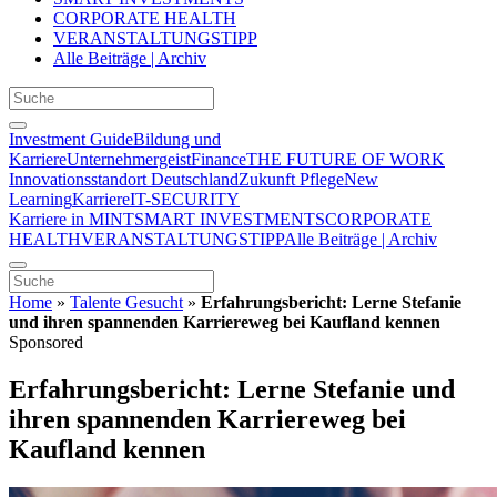
CORPORATE HEALTH
VERANSTALTUNGSTIPP
Alle Beiträge | Archiv
Investment Guide
Bildung und
Karriere
Unternehmergeist
Finance
THE FUTURE OF WORK
Innovationsstandort Deutschland
Zukunft Pflege
New
Learning
Karriere
IT-SECURITY
Karriere in MINT
SMART INVESTMENTS
CORPORATE
HEALTH
VERANSTALTUNGSTIPP
Alle Beiträge | Archiv
Home
»
Talente Gesucht
»
Erfahrungsbericht: Lerne Stefanie
und ihren spannenden Karriereweg bei Kaufland kennen
Sponsored
Erfahrungsbericht: Lerne Stefanie und
ihren spannenden Karriereweg bei
Kaufland kennen