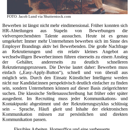
FOTO: Jacob Lund via Shutterstock.com
Bewerben ist längst nicht mehr eindimensional. Früher konnten sich
HR-Abteilungen aus Stapeln von Bewerbungen die
vielversprechendsten Talente aussuchen. Heute ist es genau
umgekehrt: Immer mehr Unternehmen bewerben sich im Sinne des
Employer Brandings aktiv bei Bewerbenden. Die große Nachfrage
an Rekrutierungen und ein relativ kleines Angebot an
wechselwilligen Bewerber:innen führen einerseits zu einem Anstieg
der Gehälter, andererseits zu deutlich schnelleren
Rekrutierungsprozessen. Die Devise lautet daher: Bewerben muss
einfach („Easy-Apply-Button“), schnell und von überall aus
möglich sein. Durch den Einsatz Künstlicher Intelligenz werden
nicht nur Kandidat:innen perspektivisch deutlich einfacher zu finden
sein, sondern Unternehmen können auf dieser Basis zielgerichteter
suchen. Die klassische Stellenausschreibung hat früher oder später
ausgedient. Im Recruiting muss jeder Kommunikations- und
Kontaktpunkt abgestimmt und der Rekrutierungszyklus schlüssig
sein – Sprache, Häufi gkeit und Inhalte der elektronischen
Kommunikation müssen zur persönlichen und direkten
Kommunikation passen.
Flexibles Arbeiten, Homeoffice und eine verbesserte