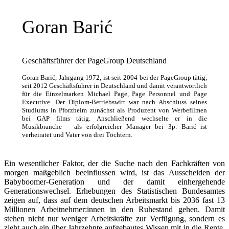
Goran Barić
Geschäftsführer der PageGroup Deutschland
Goran Barić, Jahrgang 1972, ist seit 2004 bei der PageGroup tätig,
seit 2012 Geschäftsführer in Deutschland und damit verantwortlich
für die Einzelmarken Michael Page, Page Personnel und Page
Executive. Der Diplom-Betriebswirt war nach Abschluss seines
Studiums in Pforzheim zunächst als Produzent von Werbefilmen
bei GAP films tätig. Anschließend wechselte er in die
Musikbranche – als erfolgreicher Manager bei 3p. Barić ist
verheiratet und Vater von drei Töchtern.
Ein wesentlicher Faktor, der die Suche nach den Fachkräften von
morgen maßgeblich beeinflussen wird, ist das Ausscheiden der
Babyboomer-Generation und der damit einhergehende
Generationswechsel. Erhebungen des Statistischen Bundesamtes
zeigen auf, dass auf dem deutschen Arbeitsmarkt bis 2036 fast 13
Millionen Arbeitnehmer:innen in den Ruhestand gehen. Damit
stehen nicht nur weniger Arbeitskräfte zur Verfügung, sondern es
zieht auch ein über Jahrzehnte aufgebautes Wissen mit in die Rente.