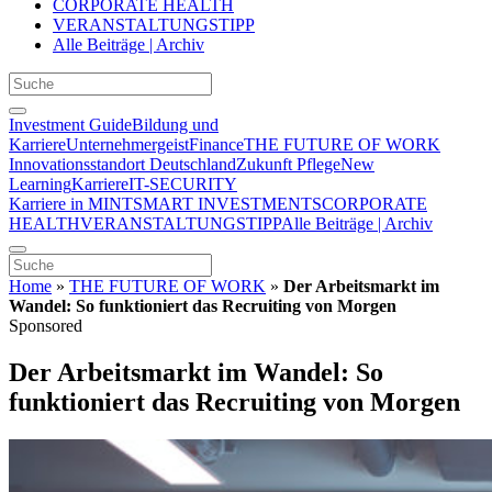
CORPORATE HEALTH
VERANSTALTUNGSTIPP
Alle Beiträge | Archiv
Investment Guide
Bildung und
Karriere
Unternehmergeist
Finance
THE FUTURE OF WORK
Innovationsstandort Deutschland
Zukunft Pflege
New
Learning
Karriere
IT-SECURITY
Karriere in MINT
SMART INVESTMENTS
CORPORATE
HEALTH
VERANSTALTUNGSTIPP
Alle Beiträge | Archiv
Home
»
THE FUTURE OF WORK
»
Der Arbeitsmarkt im
Wandel: So funktioniert das Recruiting von Morgen
Sponsored
Der Arbeitsmarkt im Wandel: So
funktioniert das Recruiting von Morgen