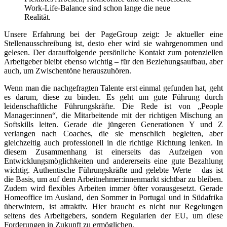
Work-Life-Balance sind schon lange die neue
Realität.
Unsere Erfahrung bei der PageGroup zeigt: Je aktueller eine
Stellenausschreibung ist, desto eher wird sie wahrgenommen und
gelesen. Der darauffolgende persönliche Kontakt zum potenziellen
Arbeitgeber bleibt ebenso wichtig – für den Beziehungsaufbau, aber
auch, um Zwischentöne herauszuhören.
Wenn man die nachgefragten Talente erst einmal gefunden hat, geht
es darum, diese zu binden. Es geht um gute Führung durch
leidenschaftliche Führungskräfte. Die Rede ist von „People
Manager:innen“, die Mitarbeitende mit der richtigen Mischung an
Softskills leiten. Gerade die jüngeren Generationen Y und Z
verlangen nach Coaches, die sie menschlich begleiten, aber
gleichzeitig auch professionell in die richtige Richtung lenken. In
diesem Zusammenhang ist einerseits das Aufzeigen von
Entwicklungsmöglichkeiten und andererseits eine gute Bezahlung
wichtig. Authentische Führungskräfte und gelebte Werte – das ist
die Basis, um auf dem Arbeitnehmer:innenmarkt sichtbar zu bleiben.
Zudem wird flexibles Arbeiten immer öfter vorausgesetzt. Gerade
Homeoffice im Ausland, den Sommer in Portugal und in Südafrika
überwintern, ist attraktiv. Hier braucht es nicht nur Regelungen
seitens des Arbeitgebers, sondern Regularien der EU, um diese
Forderungen in Zukunft zu ermöglichen.