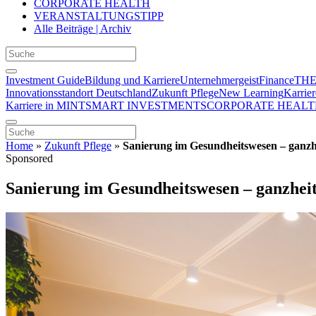
CORPORATE HEALTH
VERANSTALTUNGSTIPP
Alle Beiträge | Archiv
Investment Guide
Bildung und Karriere
Unternehmergeist
Finance
THE
Innovationsstandort Deutschland
Zukunft Pflege
New Learning
Karrier
Karriere in MINT
SMART INVESTMENTS
CORPORATE HEALT
Home
»
Zukunft Pflege
»
Sanierung im Gesundheitswesen – ganzhe
Sponsored
Sanierung im Gesundheitswesen – ganzheit