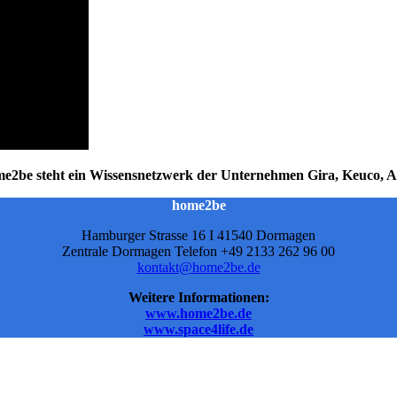
e2be steht ein Wissensnetzwerk der Unternehmen Gira, Keuco, A
home2be
Hamburger Strasse 16 I 41540 Dormagen
Zentrale Dormagen Telefon +49 2133 262 96 00
kontakt@home2be.de
Weitere Informationen:
www.home2be.de
www.space4life.de