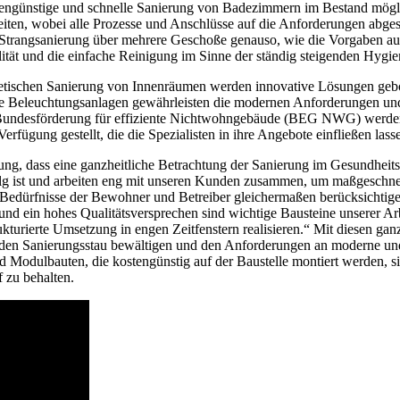
ostengünstige und schnelle Sanierung von Badezimmern im Bestand mögli
rbeiten, wobei alle Prozesse und Anschlüsse auf die Anforderungen abg
r Strangsanierung über mehrere Geschoße genauso, wie die Vorgaben a
lität und die einfache Reinigung im Sinne der ständig steigenden Hygi
etischen Sanierung von Innenräumen werden innovative Lösungen geb
erte Beleuchtungsanlagen gewährleisten die modernen Anforderungen un
 Bundesförderung für effiziente Nichtwohngebäude (BEG NWG) werden
erfügung gestellt, die die Spezialisten in ihre Angebote einfließen lass
ung, dass eine ganzheitliche Betrachtung der Sanierung im Gesundheit
lg ist und arbeiten eng mit unseren Kunden zusammen, um maßgeschn
e Bedürfnisse der Bewohner und Betreiber gleichermaßen berücksichtig
und ein hohes Qualitätsversprechen sind wichtige Bausteine unserer A
ukturierte Umsetzung in engen Zeitfenstern realisieren.“ Mit diesen 
en Sanierungsstau bewältigen und den Anforderungen an moderne und 
d Modulbauten, die kostengünstig auf der Baustelle montiert werden,
 zu behalten.