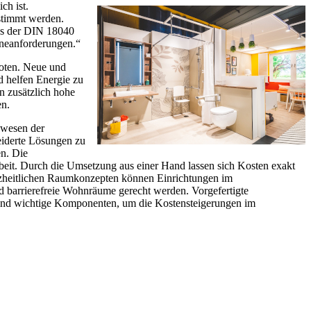
ch ist.
estimmt werden.
us der DIN 18040
eneanforderungen.“
oten. Neue und
d helfen Energie zu
 zusätzlich hohe
en.
swesen der
eiderte Lösungen zu
en. Die
rbeit. Durch die Umsetzung aus einer Hand lassen sich Kosten exakt
ganzheitlichen Raumkonzepten können Einrichtungen im
barrierefreie Wohnräume gerecht werden. Vorgefertigte
 sind wichtige Komponenten, um die Kostensteigerungen im