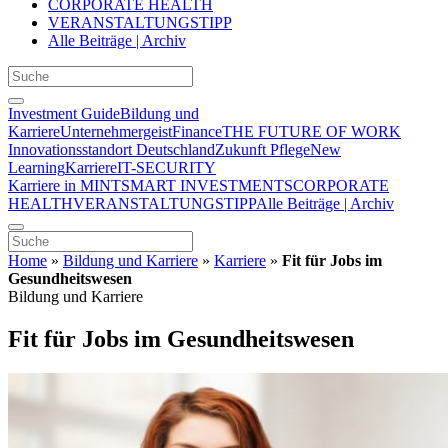
CORPORATE HEALTH
VERANSTALTUNGSTIPP
Alle Beiträge | Archiv
Investment Guide
Bildung und
Karriere
Unternehmergeist
Finance
THE FUTURE OF WORK
Innovationsstandort Deutschland
Zukunft Pflege
New
Learning
Karriere
IT-SECURITY
Karriere in MINT
SMART INVESTMENTS
CORPORATE
HEALTH
VERANSTALTUNGSTIPP
Alle Beiträge | Archiv
Home
»
Bildung und Karriere
»
Karriere
»
Fit für Jobs im
Gesundheitswesen
Bildung und Karriere
Fit für Jobs im Gesundheitswesen