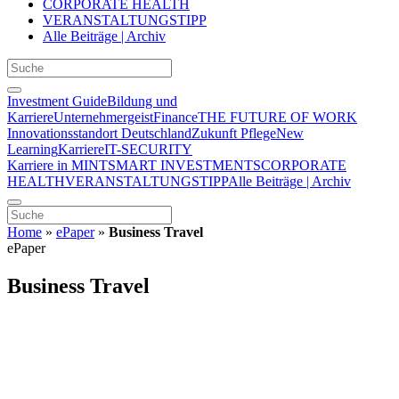
CORPORATE HEALTH
VERANSTALTUNGSTIPP
Alle Beiträge | Archiv
Investment Guide
Bildung und
Karriere
Unternehmergeist
Finance
THE FUTURE OF WORK
Innovationsstandort Deutschland
Zukunft Pflege
New
Learning
Karriere
IT-SECURITY
Karriere in MINT
SMART INVESTMENTS
CORPORATE
HEALTH
VERANSTALTUNGSTIPP
Alle Beiträge | Archiv
Home
»
ePaper
»
Business Travel
ePaper
Business Travel