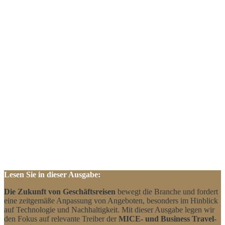
Lesen Sie in dieser Ausgabe:
Die Zukunft von Geschäftsreisen
bewegt die Branche und fordert
eine zeitgemäße Anpassung von Angeboten, besonders im Hinblick
auf Technologie und Nachhaltigkeit. Mit dieser Ausgabe legen wir
den Fokus auf relevante Treiber der
MICE- und Business Travel-