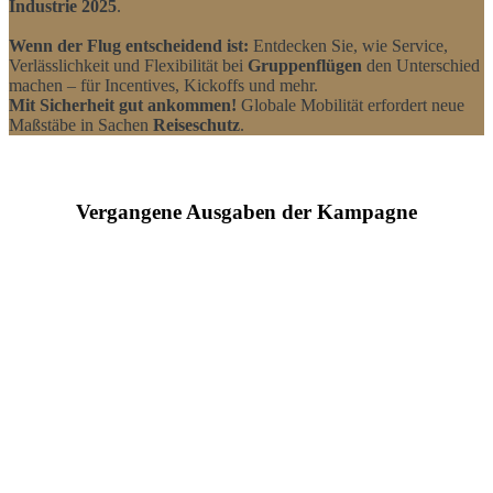
Industrie 2025
.
Wenn der Flug entscheidend ist:
Entdecken Sie, wie Service,
Verlässlichkeit und Flexibilität bei
Gruppenflügen
den Unterschied
machen – für Incentives, Kickoffs und mehr.
Mit Sicherheit gut ankommen!
Globale Mobilität erfordert neue
Maßstäbe in Sachen
Reiseschutz
.
Vergangene Ausgaben der Kampagne