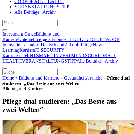
CORPORATE HEALTH
VERANSTALTUNGSTIPP
Alle Beiträge | Archiv
Investment Guide
Bildung und
Karriere
Unternehmergeist
Finance
THE FUTURE OF WORK
Innovationsstandort Deutschland
Zukunft Pflege
New
Learning
Karriere
IT-SECURITY
Karriere in MINT
SMART INVESTMENTS
CORPORATE
HEALTH
VERANSTALTUNGSTIPP
Alle Beiträge | Archiv
Home
»
Bildung und Karriere
»
Gesundheitsbranche
»
Pflege dual
studieren: „Das Beste aus zwei Welten“
Bildung und Karriere
Pflege dual studieren: „Das Beste aus
zwei Welten“