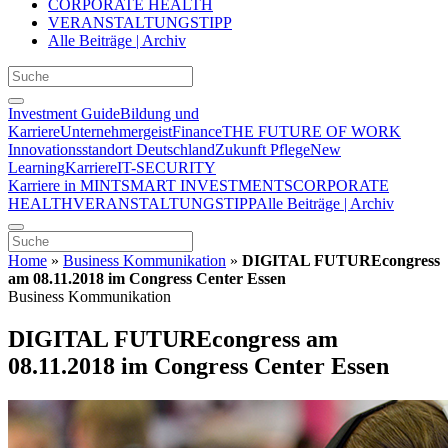
CORPORATE HEALTH
VERANSTALTUNGSTIPP
Alle Beiträge | Archiv
Investment Guide
Bildung und
Karriere
Unternehmergeist
Finance
THE FUTURE OF WORK
Innovationsstandort Deutschland
Zukunft Pflege
New
Learning
Karriere
IT-SECURITY
Karriere in MINT
SMART INVESTMENTS
CORPORATE
HEALTH
VERANSTALTUNGSTIPP
Alle Beiträge | Archiv
Home
»
Business Kommunikation
»
DIGITAL FUTUREcongress
am 08.11.2018 im Congress Center Essen
Business Kommunikation
DIGITAL FUTUREcongress am
08.11.2018 im Congress Center Essen