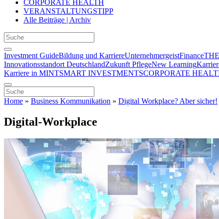
CORPORATE HEALTH
VERANSTALTUNGSTIPP
Alle Beiträge | Archiv
Investment Guide
Bildung und Karriere
Unternehmergeist
Finance
THE
Innovationsstandort Deutschland
Zukunft Pflege
New Learning
Karrier
Karriere in MINT
SMART INVESTMENTS
CORPORATE HEALT
Home
»
Business Kommunikation
»
Digital Workplace? Aber sicher!
Digital-Workplace