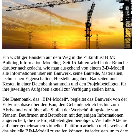
Ein wichtiger Baustein auf dem Weg in die Zukunft ist BIM:
Building Information Modeling. Seit 15 Jahren wird in der Branche
darüber nachgedacht, wie man ausgehend von einem 3-D-Modell
alle Informationen über ein Bauwerk, seine Bauteile, Materialien,
technischen Eigenschaften, Herstellerangaben, Bauzeiten und
Kosten in einer Datenbank sammeln und den Projektbeteiligten für
ihre jeweiligen Aufgaben aktuell zur Verfügung stellen kann.
Die Datenbank, das „BIM-Modell“, begleitet das Bauwerk von der
Entwurfsphase über den Bau, den Gebäudebetrieb bis hin zum
Abriss und wird über alle Stufen der Wertschöpfungskette von
Planern, Baufirmen und Betreibern mit denjenigen Informationen
angereichert, die die Projektbeteiligten benötigen. Weil alle Akteure
auf einer gemeinsamen virtuellen Plattform arbeiten und jeweils auf
das aktuelle BIM-Modell zugreifen können, ist jeder stets up to date.