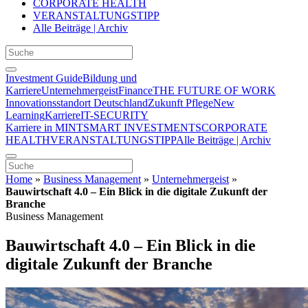
CORPORATE HEALTH
VERANSTALTUNGSTIPP
Alle Beiträge | Archiv
Investment Guide
Bildung und
Karriere
Unternehmergeist
Finance
THE FUTURE OF WORK
Innovationsstandort Deutschland
Zukunft Pflege
New
Learning
Karriere
IT-SECURITY
Karriere in MINT
SMART INVESTMENTS
CORPORATE
HEALTH
VERANSTALTUNGSTIPP
Alle Beiträge | Archiv
Home
»
Business Management
»
Unternehmergeist
»
Bauwirtschaft 4.0 – Ein Blick in die digitale Zukunft der
Branche
Business Management
Bauwirtschaft 4.0 – Ein Blick in die
digitale Zukunft der Branche