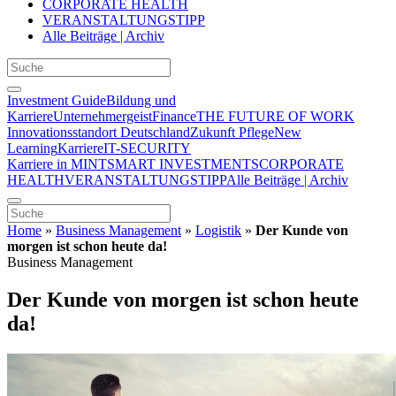
CORPORATE HEALTH
VERANSTALTUNGSTIPP
Alle Beiträge | Archiv
Investment Guide
Bildung und
Karriere
Unternehmergeist
Finance
THE FUTURE OF WORK
Innovationsstandort Deutschland
Zukunft Pflege
New
Learning
Karriere
IT-SECURITY
Karriere in MINT
SMART INVESTMENTS
CORPORATE
HEALTH
VERANSTALTUNGSTIPP
Alle Beiträge | Archiv
Home
»
Business Management
»
Logistik
»
Der Kunde von
morgen ist schon heute da!
Business Management
Der Kunde von morgen ist schon heute
da!