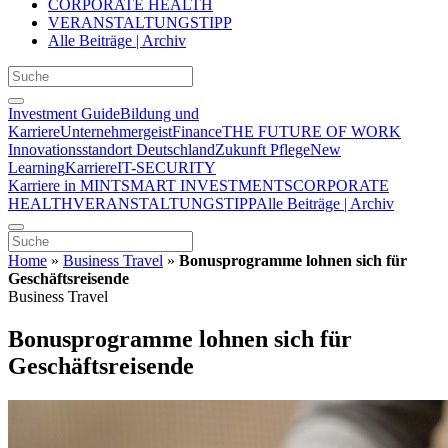
CORPORATE HEALTH
VERANSTALTUNGSTIPP
Alle Beiträge | Archiv
Investment Guide
Bildung und
Karriere
Unternehmergeist
Finance
THE FUTURE OF WORK
Innovationsstandort Deutschland
Zukunft Pflege
New
Learning
Karriere
IT-SECURITY
Karriere in MINT
SMART INVESTMENTS
CORPORATE
HEALTH
VERANSTALTUNGSTIPP
Alle Beiträge | Archiv
Home
»
Business Travel
»
Bonusprogramme lohnen sich für
Geschäftsreisende
Business Travel
Bonusprogramme lohnen sich für
Geschäftsreisende