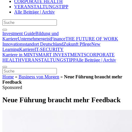
CORPORATE HEALTH
VERANSTALTUNGSTIPP
Alle Beiträge | Archiv
Investment Guide
Bildung und
Karriere
Unternehmergeist
Finance
THE FUTURE OF WORK
Innovationsstandort Deutschland
Zukunft Pflege
New
Learning
Karriere
IT-SECURITY
Karriere in MINT
SMART INVESTMENTS
CORPORATE
HEALTH
VERANSTALTUNGSTIPP
Alle Beiträge | Archiv
Home
»
Business von Morgen
»
Neue Führung braucht mehr
Feedback
Sponsored
Neue Führung braucht mehr Feedback