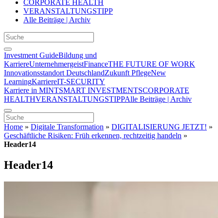
CORPORATE HEALTH
VERANSTALTUNGSTIPP
Alle Beiträge | Archiv
Investment Guide
Bildung und
Karriere
Unternehmergeist
Finance
THE FUTURE OF WORK
Innovationsstandort Deutschland
Zukunft Pflege
New
Learning
Karriere
IT-SECURITY
Karriere in MINT
SMART INVESTMENTS
CORPORATE
HEALTH
VERANSTALTUNGSTIPP
Alle Beiträge | Archiv
Home
»
Digitale Transformation
»
DIGITALISIERUNG JETZT!
»
Geschäftliche Risiken: Früh erkennen, rechtzeitig handeln
»
Header14
Header14