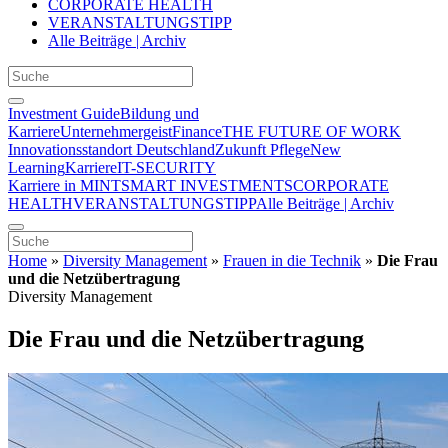
CORPORATE HEALTH
VERANSTALTUNGSTIPP
Alle Beiträge | Archiv
Investment Guide
Bildung und
Karriere
Unternehmergeist
Finance
THE FUTURE OF WORK
Innovationsstandort Deutschland
Zukunft Pflege
New
Learning
Karriere
IT-SECURITY
Karriere in MINT
SMART INVESTMENTS
CORPORATE
HEALTH
VERANSTALTUNGSTIPP
Alle Beiträge | Archiv
Home
»
Diversity Management
»
Frauen in die Technik
»
Die Frau
und die Netzübertragung
Diversity Management
Die Frau und die Netzübertragung