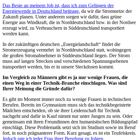
Das Beste an meinem Job ist, dass ich zum Gelingen der
Energiewende in Deutschland beitrage
, da wir die Stromnetze der
Zukunft planen. Unter anderem sorgen wir dafür, dass grüne
Energie aus Windkraft, die in Norddeutschland bzw. in der Nordsee
erzeugt wird, zu Verbrauchern in Süddeutschland transportiert
werden kann.
In der zukünftigen deutschen „Energielandschaft“ findet die
Stromerzeugung vermehrt in Norddeutschland statt, wohingegen
die großen Stromabnehmer in Süddeutschland liegen. Der Strom
muss auf langen Strecken und verschiedenen Spannungsebenen
transportiert werden, bis er in unsere Steckdosen kommt.
Im Vergleich zu Männern gibt es ja nur wenige Frauen, die
einen Weg in einer Technik-Branche einschlagen. Was sind
Ihrer Meinung die Gründe dafür?
Es gibt im Moment immer noch zu wenige Frauen in technischen
Berufen. Bereits im Gymnasium muss sich das technikbegeisterte
Mädchen entscheiden, ob sie ihrer Leidenschaft für Technik
nachgeht und dafür in Kauf nimmt nur unter Jungen zu sein. Oder
gemeinsam mit ihren Freundinnen den humanistischen Bildungspfad
einschlägt. Diese Problematik setzt sich im Studium sowie im Beruf
fort, in noch prägnanterer Form. Kurz gesagt, es ist ein Teufelskreis.
Jedoch rate ich jeder Frau ihrer Berufung zu folgen
.