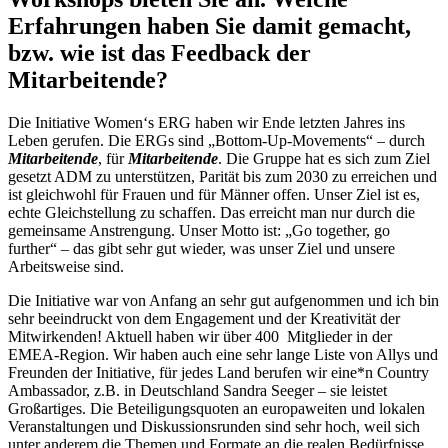
Erfahrungen haben Sie damit gemacht,
bzw. wie ist das Feedback der
Mitarbeitende?
Die Initiative Women‘s ERG haben wir Ende letzten Jahres ins
Leben gerufen. Die ERGs sind „Bottom-Up-Movements“ – durch
Mitarbeitende
, für
Mitarbeitende
. Die Gruppe hat es sich zum Ziel
gesetzt ADM zu unterstützen, Parität bis zum 2030 zu erreichen und
ist gleichwohl für Frauen und für Männer offen. Unser Ziel ist es,
echte Gleichstellung zu schaffen. Das erreicht man nur durch die
gemeinsame Anstrengung. Unser Motto ist: „Go together, go
further“ – das gibt sehr gut wieder, was unser Ziel und unsere
Arbeitsweise sind.
Die Initiative war von Anfang an sehr gut aufgenommen und ich bin
sehr beeindruckt von dem Engagement und der Kreativität der
Mitwirkenden! Aktuell haben wir über 400 Mitglieder in der
EMEA-Region. Wir haben auch eine sehr lange Liste von Allys und
Freunden der Initiative, für jedes Land berufen wir eine*n Country
Ambassador, z.B. in Deutschland Sandra Seeger – sie leistet
Großartiges. Die Beteiligungsquoten an europaweiten und lokalen
Veranstaltungen und Diskussionsrunden sind sehr hoch, weil sich
unter anderem die Themen und Formate an die realen Bedürfnisse