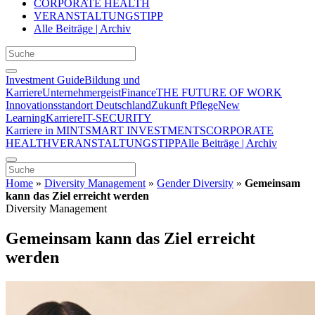
CORPORATE HEALTH
VERANSTALTUNGSTIPP
Alle Beiträge | Archiv
Investment Guide
Bildung und
Karriere
Unternehmergeist
Finance
THE FUTURE OF WORK
Innovationsstandort Deutschland
Zukunft Pflege
New
Learning
Karriere
IT-SECURITY
Karriere in MINT
SMART INVESTMENTS
CORPORATE
HEALTH
VERANSTALTUNGSTIPP
Alle Beiträge | Archiv
Home
»
Diversity Management
»
Gender Diversity
»
Gemeinsam
kann das Ziel erreicht werden
Diversity Management
Gemeinsam kann das Ziel erreicht
werden