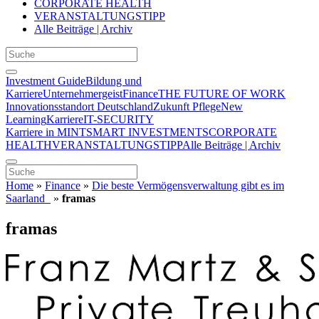
CORPORATE HEALTH
VERANSTALTUNGSTIPP
Alle Beiträge | Archiv
Investment Guide
Bildung und
Karriere
Unternehmergeist
Finance
THE FUTURE OF WORK
Innovationsstandort Deutschland
Zukunft Pflege
New
Learning
Karriere
IT-SECURITY
Karriere in MINT
SMART INVESTMENTS
CORPORATE
HEALTH
VERANSTALTUNGSTIPP
Alle Beiträge | Archiv
Home
»
Finance
»
Die beste Vermögensverwaltung gibt es im
Saarland
»
framas
framas