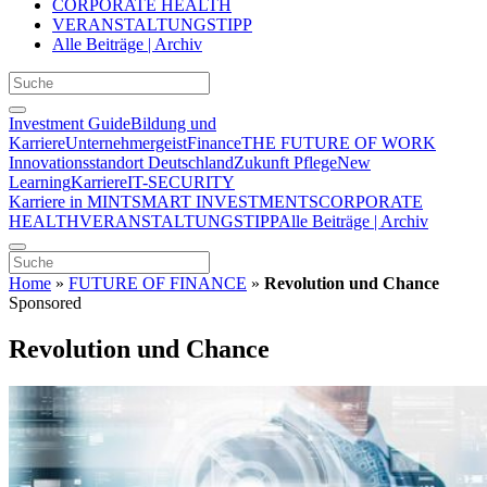
CORPORATE HEALTH
VERANSTALTUNGSTIPP
Alle Beiträge | Archiv
Investment Guide
Bildung und
Karriere
Unternehmergeist
Finance
THE FUTURE OF WORK
Innovationsstandort Deutschland
Zukunft Pflege
New
Learning
Karriere
IT-SECURITY
Karriere in MINT
SMART INVESTMENTS
CORPORATE
HEALTH
VERANSTALTUNGSTIPP
Alle Beiträge | Archiv
Home
»
FUTURE OF FINANCE
»
Revolution und Chance
Sponsored
Revolution und Chance