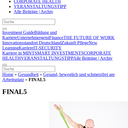
CORPORATE HEALTH
VERANSTALTUNGSTIPP
Alle Beiträge | Archiv
Investment Guide
Bildung und
Karriere
Unternehmergeist
Finance
THE FUTURE OF WORK
Innovationsstandort Deutschland
Zukunft Pflege
New
Learning
Karriere
IT-SECURITY
Karriere in MINT
SMART INVESTMENTS
CORPORATE
HEALTH
VERANSTALTUNGSTIPP
Alle Beiträge | Archiv
Home
»
Gesundheit
»
Gesund, beweglich und schmerzfrei am
Arbeitsplatz
»
FINAL5
FINAL5