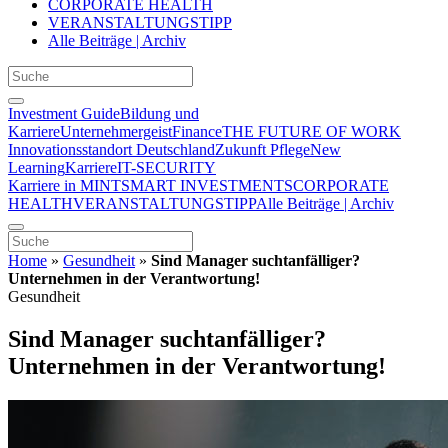
CORPORATE HEALTH
VERANSTALTUNGSTIPP
Alle Beiträge | Archiv
Investment Guide
Bildung und
Karriere
Unternehmergeist
Finance
THE FUTURE OF WORK
Innovationsstandort Deutschland
Zukunft Pflege
New
Learning
Karriere
IT-SECURITY
Karriere in MINT
SMART INVESTMENTS
CORPORATE
HEALTH
VERANSTALTUNGSTIPP
Alle Beiträge | Archiv
Home
»
Gesundheit
»
Sind Manager suchtanfälliger?
Unternehmen in der Verantwortung!
Gesundheit
Sind Manager suchtanfälliger?
Unternehmen in der Verantwortung!