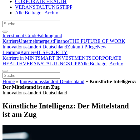
CORPORATE HEALTH
VERANSTALTUNGSTIPP
Alle Beiträge | Archiv
Investment Guide
Bildung und
Karriere
Unternehmergeist
Finance
THE FUTURE OF WORK
Innovationsstandort Deutschland
Zukunft Pflege
New
Learning
Karriere
IT-SECURITY
Karriere in MINT
SMART INVESTMENTS
CORPORATE
HEALTH
VERANSTALTUNGSTIPP
Alle Beiträge | Archiv
Home
»
Innovationsstandort Deutschland
»
Künstliche Intelligenz:
Der Mittelstand ist am Zug
Innovationsstandort Deutschland
Künstliche Intelligenz: Der Mittelstand
ist am Zug