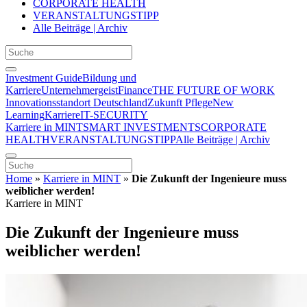
CORPORATE HEALTH
VERANSTALTUNGSTIPP
Alle Beiträge | Archiv
Investment Guide
Bildung und
Karriere
Unternehmergeist
Finance
THE FUTURE OF WORK
Innovationsstandort Deutschland
Zukunft Pflege
New
Learning
Karriere
IT-SECURITY
Karriere in MINT
SMART INVESTMENTS
CORPORATE
HEALTH
VERANSTALTUNGSTIPP
Alle Beiträge | Archiv
Home
»
Karriere in MINT
»
Die Zukunft der Ingenieure muss
weiblicher werden!
Karriere in MINT
Die Zukunft der Ingenieure muss
weiblicher werden!