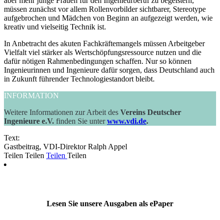
aber mehr junge Frauen für den Ingenieurberuf zu begeistern,
müssen zunächst vor allem Rollenvorbilder sichtbarer, Stereotype
aufgebrochen und Mädchen von Beginn an aufgezeigt werden, wie
kreativ und vielseitig Technik ist.
In Anbetracht des akuten Fachkräftemangels müssen Arbeitgeber
Vielfalt viel stärker als Wertschöpfungsressource nutzen und die
dafür nötigen Rahmenbedingungen schaffen. Nur so können
Ingenieurinnen und Ingenieure dafür sorgen, dass Deutschland auch
in Zukunft führender Technologiestandort bleibt.
INFORMATION
Weitere Informationen zur Arbeit des
Vereins Deutscher
Ingenieure e.V.
finden Sie unter
www.vdi.de
.
Text:
Gastbeitrag, VDI-Direktor Ralph Appel
Teilen
Teilen
Teilen
Teilen
Lesen Sie unsere Ausgaben als ePaper