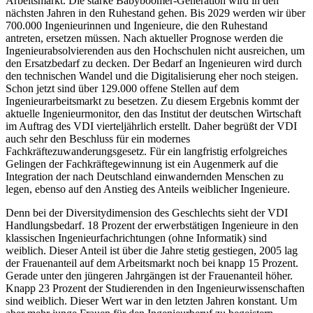
Arbeitsmarkt. Die starke Babyboomer-Generation wird in den
nächsten Jahren in den Ruhestand gehen. Bis 2029 werden wir über
700.000 Ingenieurinnen und Ingenieure, die den Ruhestand
antreten, ersetzen müssen. Nach aktueller Prognose werden die
Ingenieurabsolvierenden aus den Hochschulen nicht ausreichen, um
den Ersatzbedarf zu decken. Der Bedarf an Ingenieuren wird durch
den technischen Wandel und die Digitalisierung eher noch steigen.
Schon jetzt sind über 129.000 offene Stellen auf dem
Ingenieurarbeitsmarkt zu besetzen. Zu diesem Ergebnis kommt der
aktuelle Ingenieurmonitor, den das Institut der deutschen Wirtschaft
im Auftrag des VDI vierteljährlich erstellt. Daher begrüßt der VDI
auch sehr den Beschluss für ein modernes
Fachkräftezuwanderungsgesetz. Für ein langfristig erfolgreiches
Gelingen der Fachkräftegewinnung ist ein Augenmerk auf die
Integration der nach Deutschland einwandernden Menschen zu
legen, ebenso auf den Anstieg des Anteils weiblicher Ingenieure.
Denn bei der Diversitydimension des Geschlechts sieht der VDI
Handlungsbedarf. 18 Prozent der erwerbstätigen Ingenieure in den
klassischen Ingenieurfachrichtungen (ohne Informatik) sind
weiblich. Dieser Anteil ist über die Jahre stetig gestiegen, 2005 lag
der Frauenanteil auf dem Arbeitsmarkt noch bei knapp 15 Prozent.
Gerade unter den jüngeren Jahrgängen ist der Frauenanteil höher.
Knapp 23 Prozent der Studierenden in den Ingenieurwissenschaften
sind weiblich. Dieser Wert war in den letzten Jahren konstant. Um