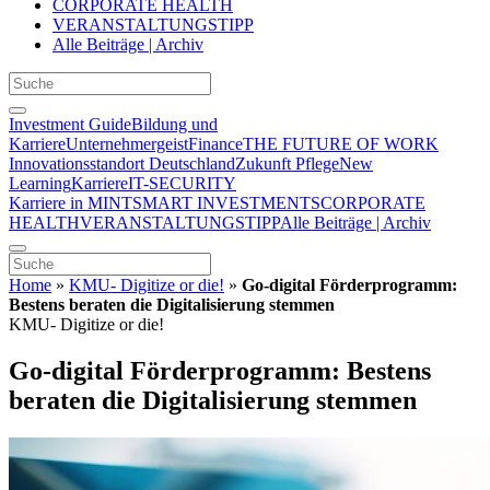
CORPORATE HEALTH
VERANSTALTUNGSTIPP
Alle Beiträge | Archiv
Investment Guide
Bildung und
Karriere
Unternehmergeist
Finance
THE FUTURE OF WORK
Innovationsstandort Deutschland
Zukunft Pflege
New
Learning
Karriere
IT-SECURITY
Karriere in MINT
SMART INVESTMENTS
CORPORATE
HEALTH
VERANSTALTUNGSTIPP
Alle Beiträge | Archiv
Home
»
KMU- Digitize or die!
»
Go-digital Förderprogramm:
Bestens beraten die Digitalisierung stemmen
KMU- Digitize or die!
Go-digital Förderprogramm: Bestens
beraten die Digitalisierung stemmen