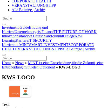
CORPORATE HEALTH
VERANSTALTUNGSTIPP
Alle Beiträge | Archiv
Investment Guide
Bildung und
Karriere
Unternehmergeist
Finance
THE FUTURE OF WORK
Innovationsstandort Deutschland
Zukunft Pflege
New
Learning
Karriere
IT-SECURITY
Karriere in MINT
SMART INVESTMENTS
CORPORATE
HEALTH
VERANSTALTUNGSTIPP
Alle Beiträge | Archiv
Home
»
News
»
MINT ist eine Entscheidung für die Zukunft, eine
Entscheidung mit vielen Optionen!
»
KWS-LOGO
KWS-LOGO
Text: