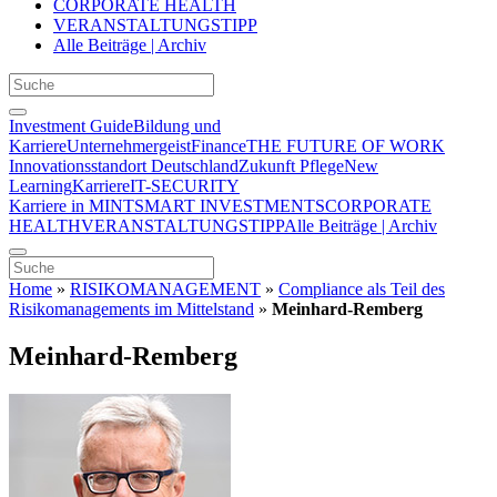
CORPORATE HEALTH
VERANSTALTUNGSTIPP
Alle Beiträge | Archiv
Investment Guide
Bildung und
Karriere
Unternehmergeist
Finance
THE FUTURE OF WORK
Innovationsstandort Deutschland
Zukunft Pflege
New
Learning
Karriere
IT-SECURITY
Karriere in MINT
SMART INVESTMENTS
CORPORATE
HEALTH
VERANSTALTUNGSTIPP
Alle Beiträge | Archiv
Home
»
RISIKOMANAGEMENT
»
Compliance als Teil des
Risikomanagements im Mittelstand
»
Meinhard-Remberg
Meinhard-Remberg