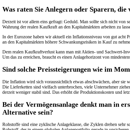
Was raten Sie Anlegern oder Sparern, die 
Derzeit ist vor allem eins gefragt: Geduld. Man sollte sich nicht von
Wahrung der realen Kaufkraft an den Kapitalmärkten arbeiten zu lass
In der Eurozone haben wir aktuell ein Inflationsniveau von gut acht 
an den Kapitalmärkten höhere Schwankungsrisiken in Kauf zu nehmen.
Dem realen Kaufkraftverlust kann man mit Aktien- und Sachwert-Inve
Um das zu erreichen, braucht es einen Anlagehorizont von mindestens
Sind solche Preissteigerungen wie im Mo
Die Inflation wird sich voraussichtlich etwas abschwächen, aber sie
Die Lieferketten sind vielfach unterbrochen, viele Unternehmer ziehe
derzeit weniger stabil sind. Das erhöht die Produktionskosten und letz
Bei der Vermögensanlage denkt man in erst
Alternative sein?
Rohstoffe sind eine zyklische Anlageklasse, die Zyklen drehen sehr sc
Rohstoff, der in einem globalen Anlageportfolio gerade in unsicheren 