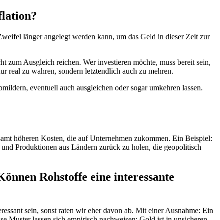
nflation?
 Zweifel länger angelegt werden kann, um das Geld in dieser Zeit zur
cht zum Ausgleich reichen. Wer investieren möchte, muss bereit sein,
ur real zu wahren, sondern letztendlich auch zu mehren.
mildern, eventuell auch ausgleichen oder sogar umkehren lassen.
gesamt höheren Kosten, die auf Unternehmen zukommen. Ein Beispiel:
n und Produktionen aus Ländern zurück zu holen, die geopolitisch
Können Rohstoffe eine interessante
eressant sein, sonst raten wir eher davon ab. Mit einer Ausnahme: Ein
isse Muster lassen sich empirisch nachweisen; Gold ist in unsicheren