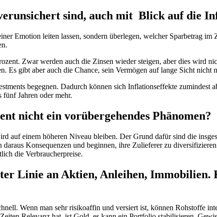
verunsichert sind, auch mit Blick auf die I
 seiner Emotion leiten lassen, sondern überlegen, welcher Sparbetrag im
en.
Prozent. Zwar werden auch die Zinsen wieder steigen, aber dies wird ni
 Es gibt aber auch die Chance, sein Vermögen auf lange Sicht nicht n
stments begegnen. Dadurch können sich Inflationseffekte zumindest ab
 fünf Jahren oder mehr.
ment nicht ein vorübergehendes Phänomen?
 wird auf einem höheren Niveau bleiben. Der Grund dafür sind die ins
n daraus Konsequenzen und beginnen, ihre Zulieferer zu diversifiziere
tlich die Verbraucherpreise.
er Linie an Aktien, Anleihen, Immobilien. 
hnell. Wenn man sehr risikoaffin und versiert ist, können Rohstoffe int
Zeiten Relevanz hat, ist Gold, es kann ein Portfolio stabilisieren. Gew