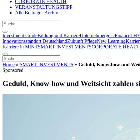
CORPORATE HEALTH
VERANSTALTUNGSTIPP
Alle Beiträge | Archiv
Investment Guide
Bildung und Karriere
Unternehmergeist
Finance
THE
Innovationsstandort Deutschland
Zukunft Pflege
New Learning
Karrier
Karriere in MINT
SMART INVESTMENTS
CORPORATE HEALT
Home
»
SMART INVESTMENTS
»
Geduld, Know-how und Weitsi
Sponsored
Geduld, Know-how und Weitsicht zahlen si