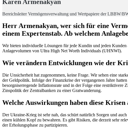
Karen Armenakyan
Bereichsleiter Vermögensverwaltung und Wertpapiere der LBBW/B
Herr Armenakyan, wer sich für eine Vermö
einem Expertenstab. Ab welchem Anlageb
Wir bieten individuelle Lösungen für jede Kundin und jeden Kunden 
Anlagevolumen von Ultra High Net Worth Individuals (UHNWI).
Wie verändern Entwicklungen wie der Krie
Die Unsicherheit hat zugenommen, keine Frage. Wir sehen eine starke
der Geldpolitik. Infolge der Finanzkrise der vergangenen Jahre hatten 
besorgniserregende Inflationsrate und in der Folge eine restriktiver
Zinspolitik der Zentralbanken zu einer Gratwanderung.
Welche Auswirkungen haben diese Krisen a
Der Ukraine-Krieg ist sehr nah, das schürt natürlich Sorgen und auc
einen kühlen Kopf zu bewahren. Es gibt Risiken, die derzeit sehr relev
der Erholungsphase zu partizipieren.