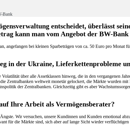
W-Bank
gensverwaltung entscheidet, überlässt sein
etrag kann man vom Angebot der BW-Bank 
an, angefangen bei kleinen Sparbeträgen von ca. 50 Euro pro Monat f
g in der Ukraine, Lieferkettenprobleme un
 Volatilität über alle Assetklassen hinweg, die in den vergangenen J
die Zentralbanken weltweit monetär gelockert, die Märkte wurden mit Liq
e Zinspolitik der Zentralbanken. Gleichzeitig gibt es aber Wachstumssor
uf Ihre Arbeit als Vermögensberater?
h Ängste. Wir versuchen, unsere Kundinnen und Kunden emotional abzuh
ant für die Märkte sind, sich aber auf lange Sicht wieder verflüchtigen