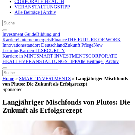
CORPORATE HEALTH
VERANSTALTUNGSTIPP
Alle Beiträge | Archiv
Investment Guide
Bildung und
Karriere
Unternehmergeist
Finance
THE FUTURE OF WORK
Innovationsstandort Deutschland
Zukunft Pflege
New
Learning
Karriere
IT-SECURITY
Karriere in MINT
SMART INVESTMENTS
CORPORATE
HEALTH
VERANSTALTUNGSTIPP
Alle Beiträge | Archiv
Home
»
SMART INVESTMENTS
»
Langjähriger Mischfonds
von Plutos: Die Zukunft als Erfolgsrezept
Sponsored
Langjähriger Mischfonds von Plutos: Die
Zukunft als Erfolgsrezept