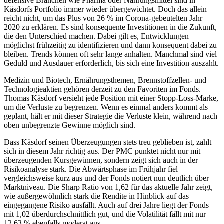
defensive Branchen wie Pharma oder Nahrungsmittel sind in
Käsdorfs Portfolio immer wieder übergewichtet. Doch das allein
reicht nicht, um das Plus von 26 % im Corona-gebeutelten Jahr
2020 zu erklären. Es sind konsequente Investitionen in die Zukunft,
die den Unterschied machen. Dabei gilt es, Entwicklungen
möglichst frühzeitig zu identifizieren und dann konsequent dabei zu
bleiben. Trends können oft sehr lange anhalten. Manchmal sind viel
Geduld und Ausdauer erforderlich, bis sich eine Investition auszahlt.
Medizin und Biotech, Ernährungsthemen, Brennstoffzellen- und
Technologieaktien gehören derzeit zu den Favoriten im Fonds.
Thomas Käsdorf versieht jede Position mit einer Stopp-Loss-Marke,
um die Verluste zu begrenzen. Wenn es einmal anders kommt als
geplant, hält er mit dieser Strategie die Verluste klein, während nach
oben unbegrenzte Gewinne möglich sind.
Dass Käsdorf seinen Überzeugungen stets treu geblieben ist, zahlt
sich in diesem Jahr richtig aus. Der PMC punktet nicht nur mit
überzeugenden Kursgewinnen, sondern zeigt sich auch in der
Risikoanalyse stark. Die Abwärtsphase im Frühjahr fiel
vergleichsweise kurz aus und der Fonds notiert nun deutlich über
Marktniveau. Die Sharp Ratio von 1,62 für das aktuelle Jahr zeigt,
wie außergewöhnlich stark die Rendite in Hinblick auf das
eingegangene Risiko ausfällt. Auch auf drei Jahre liegt der Fonds
mit 1,02 überdurchschnittlich gut, und die Volatilität fällt mit nur
12,63 % ebenfalls moderat aus.