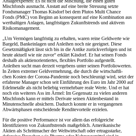
Anlageexperten: Es ist nicht die Mischung, die einen guten
Mischfonds ausmacht. Anstatt auf eine breite Streuung setzte
Fondsmanager Thomas Käsdorf bei dem Plutos Multi Chance
Fonds (PMC) von Beginn an konsequent auf eine Kombination aus
werthaltigen Anlagen, langfristigen Zukunftstrends und aktivem
Risikomanagement.
„Um Vermögen langfristig zu erhalten, waren reine Geldwerte wie
Bargeld, Bankeinlagen und Anleihen noch nie geeignet. Diese
Gesetzmäßigkeit lässt sich bis in die Antike zurückverfolgen und ist
heute aktuell wie nie zuvor“ erklärt Käsdorf. Er hat seinen Fonds
deshalb als aktienorientiertes, flexibles Portfolio aufgestellt.
Anleihen sucht man derzeit vergebens unter seinen Portfoliowerten.
In Zeiten extremer Geldvermehrung, die durch die wirtschaftli-
chen Kosten der Corona-Pandemie noch beschleunigt wird, setzt der
erfahrene Manager schon seit Einführung des Euro im Jahr 2000 auf
Edelmetalle als nicht beliebig vermehrbare reale Werte. Und er hat
noch ein weiteres Ass im Ärmel: Im Gegensatz zu vielen anderen
Mischfonds kann er mittels Derivate seinen Aktienbestand in
Minutenschnelle absichern. Dadurch konnte er in vergangenen
Abwärtsphasen entscheidende Renditevorteile erzielen.
Für die positive Performance ist vor allem das erfolgreiche
Identifizieren von Zukunftstrends maßgeblich. Amerikanische
Aktien als Schrittmacher der Weltwirtschaft oder ertragsstarke,