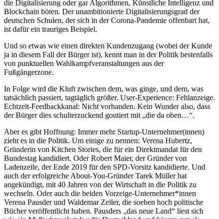
die Digitalisierung oder gar Algorithmen, Künstliche Intelligenz und
Blockchain böten. Der unambitionierte Digitalisierungsgrad der
deutschen Schulen, der sich in der Corona-Pandemie offenbart hat,
ist dafür ein trauriges Beispiel.
Und so etwas wie einen direkten Kundenzugang (wobei der Kunde
ja in diesem Fall der Bürger ist), kennt man in der Politik bestenfalls
von punktuellen Wahlkampfveranstaltungen aus der
Fußgängerzone.
In Folge wird die Kluft zwischen dem, was ginge, und dem, was
tatsächlich passiert, tagtäglich größer. User-Experience: Fehlanzeige.
Echtzeit-Feedbackkanal: Nicht vorhanden. Kein Wunder also, dass
der Bürger dies schulterzuckend goutiert mit „die da oben…“.
Aber es gibt Hoffnung: Immer mehr Startup-Unternehmer(innen)
zieht es in die Politik. Um einige zu nennen: Verena Hubertz,
Gründerin von Kitchen Stories, die für ein Direktmandat für den
Bundestag kandidiert. Oder Robert Maier, der Gründer von
Ladenzeile, der Ende 2019 für den SPD-Vorsitz kandidierte. Und
auch der erfolgreiche About-You-Gründer Tarek Müller hat
angekündigt, mit 40 Jahren von der Wirtschaft in die Politik zu
wechseln. Oder auch die beiden Vorzeige-Unternehmer*innen
Verena Pausder und Waldemar Zeiler, die soeben hoch politische
Bücher veröffentlicht haben. Pausders „das neue Land“ liest sich