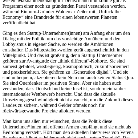
wie ein Maßnahmenkatalog für Deutschland und könnte gut als
Programm einer noch zu gründenden Partei verstanden werden,
während Einhorn-Gründer Waldemar Zeiler mit „Unfuck the
Economy“ eine Brandrede für einen lebenswerten Planeten
veröffentlicht hat.
Ging es den Startup-Unternehmer(innen) am Anfang eher um den
Dialog mit der Politik, um das vorsichtige Annähern und den
Lobbyismus in eigener Sache, so werden die Ambitionen
ernsthafter. Das Mitgestalten-wollen gerät augenscheinlich in den
Mittelpunkt. Und das ist großartig, denn Startup-Unternehmer
gehören zur Avantgarde der „think different“-Kohorte. Sie sind
zumeist gebildet, wissbegierig, kosmopolitisch, zukunftsorientiert
und praxiserfahren. Sie gehören zu „Generation digital“. Und sie
sind unbequem, akzeptieren kein Nein und auch keinen Status Quo.
Sie sind Querdenker im positiven Sinne. Aber sie haben auch
verstanden, dass Deutschland keine Insel ist, sondern ein rauher
internationaler Wettbewerb herrscht. Und dass die aktuelle
Umsetzungsgeschwindigkeit nicht ausreicht, um die Zukunft dieses
Landes zu sichern, während Gelder oftmals noch für
rückwärtsgewandte Projekte allokiert werden.
Man kann uns allen nur wünschen, dass die Politik diese
Unternehmer*innen mit offenen Armen empfängt und sie nicht als
Bedrohung versteht. Hört man den aktuellen Interviews von Verena
Pausder zu, klingt es leider noch nicht nach „rotem Teppich“. Das