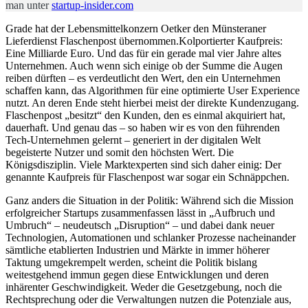
man unter
startup-insider.com
Grade hat der Lebensmittelkonzern Oetker den Münsteraner
Lieferdienst Flaschenpost übernommen.Kolportierter Kaufpreis:
Eine Milliarde Euro. Und das für ein gerade mal vier Jahre altes
Unternehmen. Auch wenn sich einige ob der Summe die Augen
reiben dürften – es verdeutlicht den Wert, den ein Unternehmen
schaffen kann, das Algorithmen für eine optimierte User Experience
nutzt. An deren Ende steht hierbei meist der direkte Kundenzugang.
Flaschenpost „besitzt“ den Kunden, den es einmal akquiriert hat,
dauerhaft. Und genau das – so haben wir es von den führenden
Tech-Unternehmen gelernt – generiert in der digitalen Welt
begeisterte Nutzer und somit den höchsten Wert. Die
Königsdisziplin. Viele Marktexperten sind sich daher einig: Der
genannte Kaufpreis für Flaschenpost war sogar ein Schnäppchen.
Ganz anders die Situation in der Politik: Während sich die Mission
erfolgreicher Startups zusammenfassen lässt in „Aufbruch und
Umbruch“ – neudeutsch „Disruption“ – und dabei dank neuer
Technologien, Automationen und schlanker Prozesse nacheinander
sämtliche etablierten Industrien und Märkte in immer höherer
Taktung umgekrempelt werden, scheint die Politik bislang
weitestgehend immun gegen diese Entwicklungen und deren
inhärenter Geschwindigkeit. Weder die Gesetzgebung, noch die
Rechtsprechung oder die Verwaltungen nutzen die Potenziale aus,