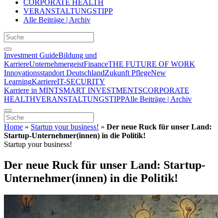
CORPORATE HEALTH
VERANSTALTUNGSTIPP
Alle Beiträge | Archiv
Investment Guide
Bildung und
Karriere
Unternehmergeist
Finance
THE FUTURE OF WORK
Innovationsstandort Deutschland
Zukunft Pflege
New
Learning
Karriere
IT-SECURITY
Karriere in MINT
SMART INVESTMENTS
CORPORATE
HEALTH
VERANSTALTUNGSTIPP
Alle Beiträge | Archiv
Home
»
Startup your business!
»
Der neue Ruck für unser Land:
Startup-Unternehmer(innen) in die Politik!
Startup your business!
Der neue Ruck für unser Land: Startup-
Unternehmer(innen) in die Politik!