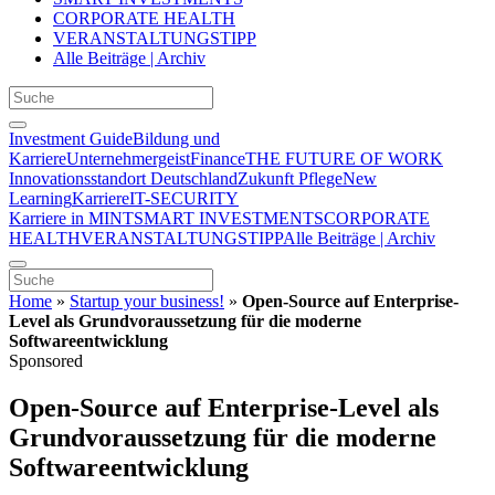
CORPORATE HEALTH
VERANSTALTUNGSTIPP
Alle Beiträge | Archiv
Investment Guide
Bildung und
Karriere
Unternehmergeist
Finance
THE FUTURE OF WORK
Innovationsstandort Deutschland
Zukunft Pflege
New
Learning
Karriere
IT-SECURITY
Karriere in MINT
SMART INVESTMENTS
CORPORATE
HEALTH
VERANSTALTUNGSTIPP
Alle Beiträge | Archiv
Home
»
Startup your business!
»
Open-Source auf Enterprise-
Level als Grundvoraussetzung für die moderne
Softwareentwicklung
Sponsored
Open-Source auf Enterprise-Level als
Grundvoraussetzung für die moderne
Softwareentwicklung