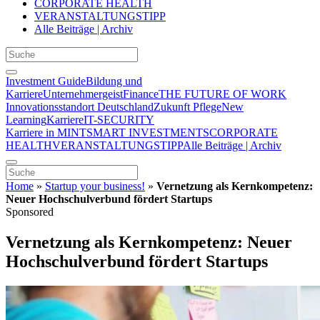
CORPORATE HEALTH
VERANSTALTUNGSTIPP
Alle Beiträge | Archiv
Investment Guide
Bildung und
Karriere
Unternehmergeist
Finance
THE FUTURE OF WORK
Innovationsstandort Deutschland
Zukunft Pflege
New
Learning
Karriere
IT-SECURITY
Karriere in MINT
SMART INVESTMENTS
CORPORATE
HEALTH
VERANSTALTUNGSTIPP
Alle Beiträge | Archiv
Home
»
Startup your business!
»
Vernetzung als Kernkompetenz:
Neuer Hochschulverbund fördert Startups
Sponsored
Vernetzung als Kernkompetenz: Neuer
Hochschulverbund fördert Startups