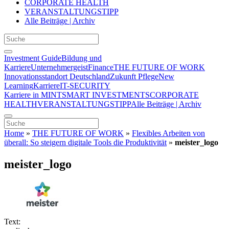
CORPORATE HEALTH
VERANSTALTUNGSTIPP
Alle Beiträge | Archiv
Investment Guide
Bildung und
Karriere
Unternehmergeist
Finance
THE FUTURE OF WORK
Innovationsstandort Deutschland
Zukunft Pflege
New
Learning
Karriere
IT-SECURITY
Karriere in MINT
SMART INVESTMENTS
CORPORATE
HEALTH
VERANSTALTUNGSTIPP
Alle Beiträge | Archiv
Home
»
THE FUTURE OF WORK
»
Flexibles Arbeiten von
überall: So steigern digitale Tools die Produktivität
»
meister_logo
meister_logo
Text: